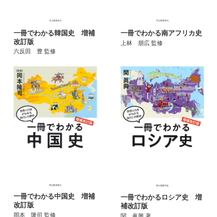
一冊でわかる韓国史 増補
一冊でわかる南アフリカ史
改訂版
上林 朋広 監修
六反田 豊 監修
一冊でわかる中国史 増補
一冊でわかるロシア史 増
改訂版
補改訂版
岡本 隆司 監修
関 眞興 著