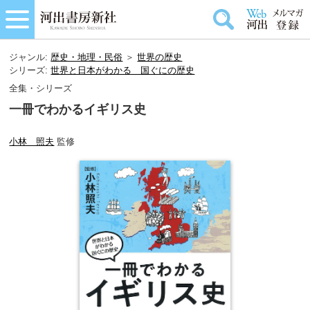
ジャンル:
歴史・地理・民俗
＞
世界の歴史
シリーズ:
世界と日本がわかる 国ぐにの歴史
全集・シリーズ
一冊でわかるイギリス史
小林 照夫
監修