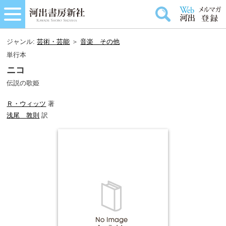
ジャンル:
芸術・芸能
＞
音楽＿その他
単行本
ニコ
伝説の歌姫
Ｒ・ウィッツ
著
浅尾 敦則
訳