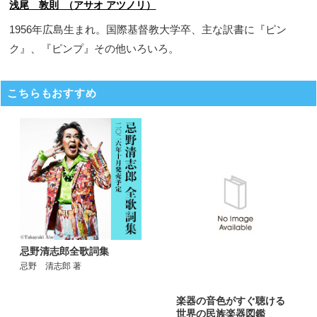
浅尾 敦則 （アサオ アツノリ）
1956年広島生まれ。国際基督教大学卒、主な訳書に『ピン
ク』、『ピンプ』その他いろいろ。
こちらもおすすめ
忌野清志郎全歌詞集
忌野 清志郎 著
楽器の音色がすぐ聴ける
世界の民族楽器図鑑