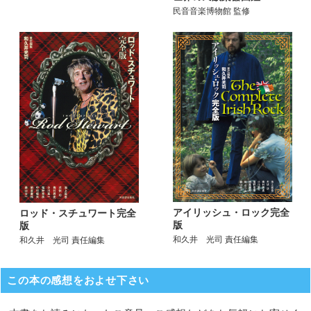
民音音楽博物館 監修
アイリッシュ・ロック完全
ロッド・スチュワート完全
版
版
和久井 光司 責任編集
和久井 光司 責任編集
この本の感想をおよせ下さい