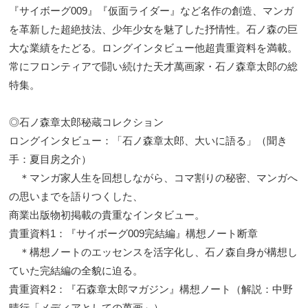
『サイボーグ009』『仮面ライダー』など名作の創造、マンガ
を革新した超絶技法、少年少女を魅了した抒情性。石ノ森の巨
大な業績をたどる。ロングインタビュー他超貴重資料を満載。
常にフロンティアで闘い続けた天才萬画家・石ノ森章太郎の総
特集。
◎石ノ森章太郎秘蔵コレクション
ロングインタビュー：「石ノ森章太郎、大いに語る」（聞き
手：夏目房之介）
＊マンガ家人生を回想しながら、コマ割りの秘密、マンガへ
の思いまでを語りつくした、
商業出版物初掲載の貴重なインタビュー。
貴重資料1：『サイボーグ009完結編』構想ノート断章
＊構想ノートのエッセンスを活字化し、石ノ森自身が構想し
ていた完結編の全貌に迫る。
貴重資料2：『石森章太郎マガジン』構想ノート（解説：中野
晴行「メディアとしての萬画」）