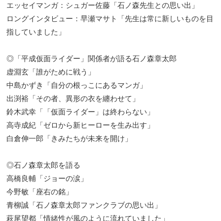
エッセイマンガ：シュガー佐藤「石ノ森先生との思い出」
ロングインタビュー：早瀬マサト「先生は常に新しいものを目
指していました」
◎「平成仮面ライダー」関係者が語る石ノ森章太郎
虚淵玄「誰がために戦う」
中島かずき「自分の根っこにあるマンガ」
出渕裕「その者、異形の衣を纏わせて」
鈴木武幸「「仮面ライダー」は終わらない」
高寺成紀「ゼロから新ヒーローを生み出す」
白倉伸一郎「きみたちが未来を開け」
◎石ノ森章太郎を語る
高橋良輔「ジョーの涙」
今野敏「座右の銘」
青柳誠「石ノ森章太郎ファンクラブの思い出」
萩尾望都「情緒性が風のように流れていました」