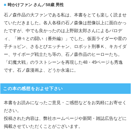
時かけファン さん／58歳 男性
石ノ森作品の大ファンである私は、本書をとても楽しく読ませ
ていただきました。各人各様の石ノ森像は想像以上に面白かっ
たですが、中でも良かったのは上野顕太郎さんによるパロデ
ィ、「神々との闘い（番外編）」でした。仮面ライダーや星の
子チョビン、さるとびエッチャン、ロボット刑事Ｋ、キカイダ
ー、サイボーグ戦士たち等の、石ノ森作品のヒーローたち。
「幻魔大戦」のラストシーンを再現した48・49ページも秀逸
です。石ノ森漫画よ、どうか永遠に。
この本の感想をおよせ下さい
本書をお読みになったご意見・ご感想などをお気軽にお寄せく
ださい。
投稿された内容は、弊社ホームページや新聞・雑誌広告などに
掲載させていただくことがございます。