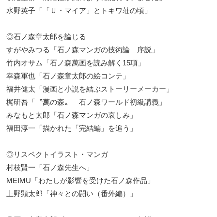
水野英子「「Ｕ・マイア」とトキワ荘の頃」
◎石ノ森章太郎を論じる
すがやみつる「石ノ森マンガの技術論 序説」
竹内オサム「石ノ森萬画を読み解く15項」
幸森軍也「石ノ森章太郎の絵コンテ」
福井健太「漫画と小説を結ぶストーリーメーカー」
梶研吾「〝萬の森〟 石ノ森ワールド初級講義」
みなもと太郎「石ノ森マンガの哀しみ」
福田淳一「描かれた「完結編」を追う」
◎リスペクトイラスト・マンガ
村枝賢一「石ノ森先生へ」
MEIMU「わたしが影響を受けた石ノ森作品」
上野顕太郎「神々との闘い（番外編）」