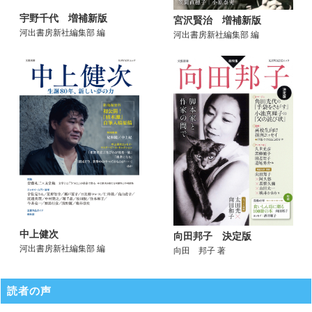
宇野千代 増補新版
宮沢賢治 増補新版
河出書房新社編集部 編
河出書房新社編集部 編
中上健次
向田邦子 決定版
河出書房新社編集部 編
向田 邦子 著
読者の声