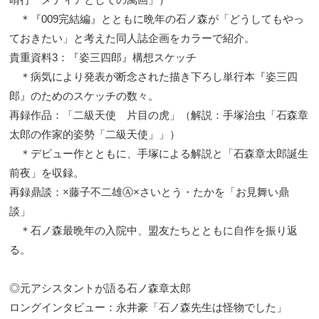
＊『009完結編』とともに晩年の石ノ森が「どうしてもやっ
ておきたい」と考えた同人誌企画をカラーで紹介。
貴重資料3：『姿三四郎』構想スケッチ
＊病気により発表が断念された描き下ろし単行本『姿三四
郎』のためのスケッチの数々。
再録作品：「二級天使 片目の虎」（解説：手塚治虫「石森章
太郎の作家的姿勢「二級天使」」）
＊デビュー作とともに、手塚による解説と「石森章太郎誕生
前夜」を収録。
再録鼎談：×藤子不二雄Ⓐ×さいとう・たかを「お見舞い鼎
談」
＊石ノ森最晩年の入院中、盟友たちとともに自作を振り返
る。
◎元アシスタントが語る石ノ森章太郎
ロングインタビュー：永井豪「石ノ森先生は怪物でした」