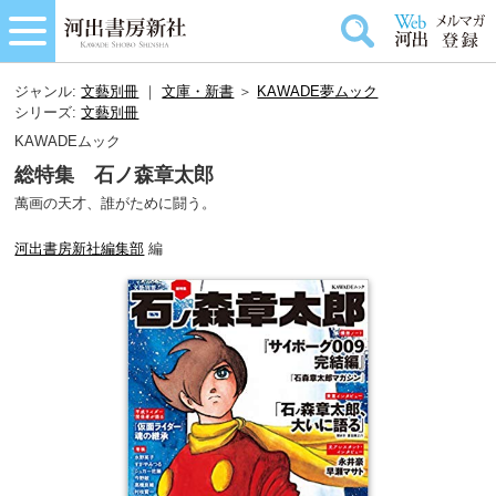
ジャンル:
文藝別冊
｜
文庫・新書
＞
KAWADE夢ムック
シリーズ:
文藝別冊
KAWADEムック
総特集 石ノ森章太郎
萬画の天才、誰がために闘う。
河出書房新社編集部
編