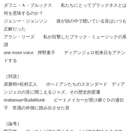
ダフニ・Ａ・ブルックス 私たちにとってブラックネスとは
何を意味するのか？
ジェシー・ジョンソン 彼が頭の中で聴いている音はいつも
正解だった
アラン・リーズ 私が目撃したブラック・ミュージックの系
譜
one more voice 押野素子 ディアンジェロ初来日をアテン
ドする
［対談］
原雅明×松村正人 ボヘミアンたちのスタンダード ディア
ンジェロの音に聞こえるジャズ、その歴史的変遷
mabanua×BudaMunk ビートメイカーが受け継ぐＤの遺伝
子 常識の外側に踏み出させた音
［論考］