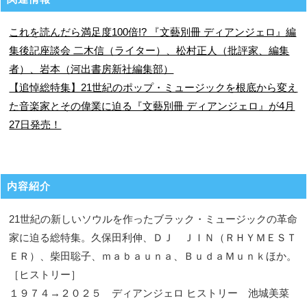
これを読んだら満足度100倍!? 『文藝別冊 ディアンジェロ』編
集後記座談会 二木信（ライター）、松村正人（批評家、編集
者）、岩本（河出書房新社編集部）
【追悼総特集】21世紀のポップ・ミュージックを根底から変え
た音楽家とその偉業に迫る『文藝別冊 ディアンジェロ』が4月
27日発売！
内容紹介
21世紀の新しいソウルを作ったブラック・ミュージックの革命
家に迫る総特集。久保田利伸、ＤＪ ＪＩＮ（ＲＨＹＭＥＳＴ
ＥＲ）、柴田聡子、ｍａｂａｕｎａ、ＢｕｄａＭｕｎｋほか。
［ヒストリー］
１９７４→２０２５ ディアンジェロ ヒストリー 池城美菜