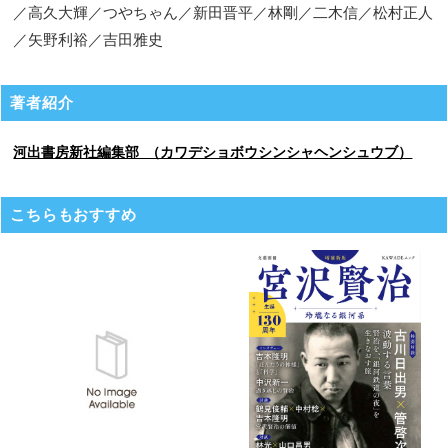
／高久大輝／つやちゃん／新田晋平／林剛／二木信／松村正人
／矢野利裕／吉田雅史
著者紹介
河出書房新社編集部 （カワデショボウシンシャヘンシュウブ）
こちらもおすすめ