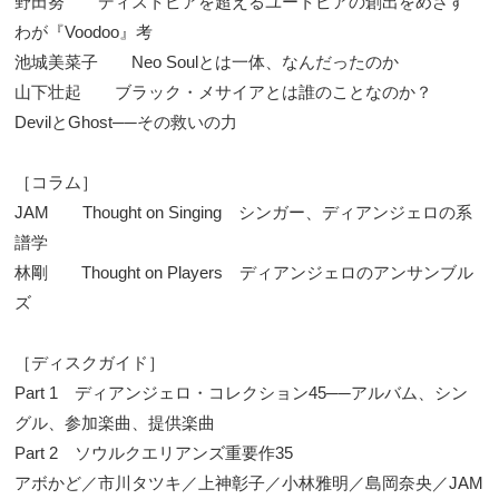
野田努 ディストピアを超えるユートピアの創出をめざす
わが『Voodoo』考
池城美菜子 Neo Soulとは一体、なんだったのか
山下壮起 ブラック・メサイアとは誰のことなのか？
DevilとGhost──その救いの力
［コラム］
JAM Thought on Singing シンガー、ディアンジェロの系
譜学
林剛 Thought on Players ディアンジェロのアンサンブル
ズ
［ディスクガイド］
Part 1 ディアンジェロ・コレクション45──アルバム、シン
グル、参加楽曲、提供楽曲
Part 2 ソウルクエリアンズ重要作35
アボかど／市川タツキ／上神彰子／小林雅明／島岡奈央／JAM