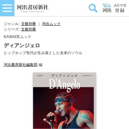
ジャンル:
文藝別冊
｜
河出ムック
シリーズ:
文藝別冊
KAWADEムック
ディアンジェロ
ヒップホップ世代が生み落とした未来のソウル
河出書房新社編集部
編