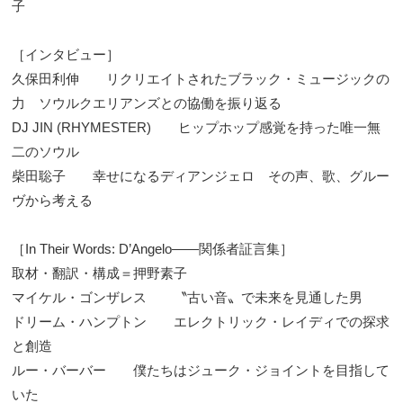
子
［インタビュー］
久保田利伸 リクリエイトされたブラック・ミュージックの
力 ソウルクエリアンズとの協働を振り返る
DJ JIN (RHYMESTER) ヒップホップ感覚を持った唯一無
二のソウル
柴田聡子 幸せになるディアンジェロ その声、歌、グルー
ヴから考える
［In Their Words: D’Angelo――関係者証言集］
取材・翻訳・構成＝押野素子
マイケル・ゴンザレス 〝古い音〟で未来を見通した男
ドリーム・ハンプトン エレクトリック・レイディでの探求
と創造
ルー・バーバー 僕たちはジューク・ジョイントを目指して
いた