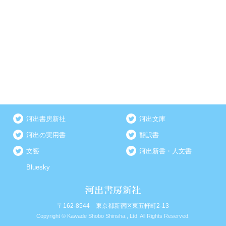
河出書房新社
河出文庫
河出の実用書
翻訳書
文藝
河出新書・人文書
Bluesky
〒162-8544 東京都新宿区東五軒町2-13
Copyright © Kawade Shobo Shinsha., Ltd. All Rights Reserved.