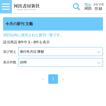
今月の新刊 文藝
30日以内に発売された新刊一覧です。
該当商品
0
件中
1
～
0
件を表示
並び替え
表示件数
«
1
»