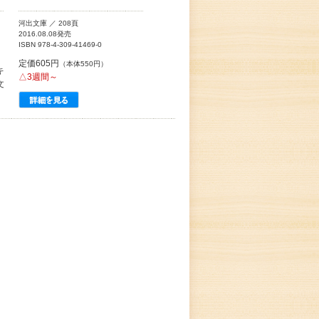
河出文庫 ／ 208頁
2016.08.08発売
ISBN 978-4-309-41469-0
定価605円
（本体550円）
キ
△3週間～
文