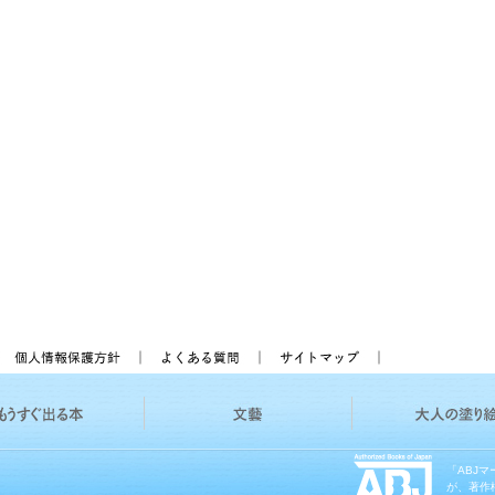
「ABJ
が、著作