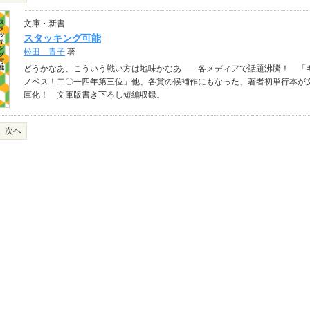
文庫・新書
スタッキング可能
松田 青子
著
どうかなあ、こういう戦い方は地味かなあ――各メディアで話題沸騰！ 「
ノベス！二〇一四年第三位」他、各賞の候補作にもなった、著者初単行本が
庫化！ 文庫版書き下ろし短編収録。
次へ