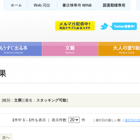
[種別：
文庫
] [ 書名：
スタッキング可能
]
1
件中
1
～
1
件を表示 ｜ 表示件数
件
｜発行日の新しい順
｜
発行日の
次へ