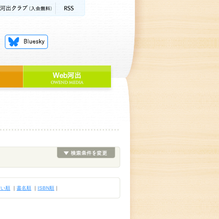
古い順
｜
書名順
｜
ISBN順
｜