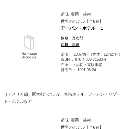
趣味･実用・芸術
世界のホテル【全6巻】
アーバン・ホテル １
桐敷 真次郎
岸川 惠俊
定価
13,670円（本体：12,427円）
ISBN
978-4-309-71583-4
在庫
×品切・重版未定
発売日
1991.05.24
［アメリカ編］巨大都市ホテル、空港ホテル、アーバン・リゾー
ト・ホテルなど
趣味･実用・芸術
世界のホテル【全6巻】