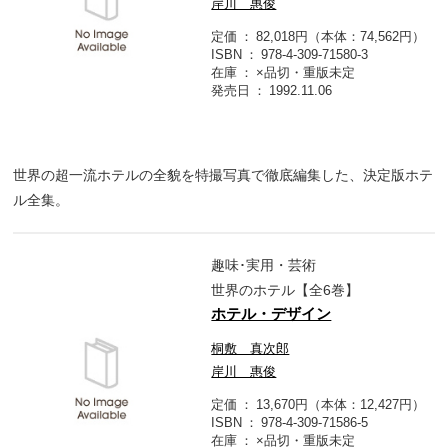
岸川 惠俊
定価
82,018円（本体：74,562円）
ISBN
978-4-309-71580-3
在庫
×品切・重版未定
発売日
1992.11.06
世界の超一流ホテルの全貌を特撮写真で徹底編集した、決定版ホテ
ル全集。
趣味･実用・芸術
世界のホテル【全6巻】
ホテル・デザイン
桐敷 真次郎
岸川 惠俊
定価
13,670円（本体：12,427円）
ISBN
978-4-309-71586-5
在庫
×品切・重版未定