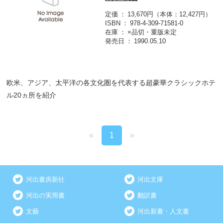
定価
13,670円（本体：12,427円）
ISBN
978-4-309-71581-0
在庫
×品切・重版未定
発売日
1990.05.10
欧米、アジア、太平洋の各文化圏を代表する超豪華クラシックホテ
ル20ヵ所を紹介
«
1
»
河出書房新社
河出文庫
河出の実用書
翻訳書
文藝
河出新書・人文書