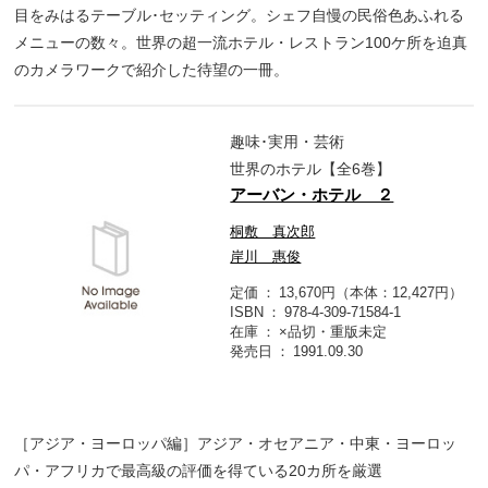
目をみはるテーブル･セッティング。シェフ自慢の民俗色あふれる
メニューの数々。世界の超一流ホテル・レストラン100ケ所を迫真
のカメラワークで紹介した待望の一冊。
趣味･実用・芸術
世界のホテル【全6巻】
アーバン・ホテル ２
桐敷 真次郎
岸川 惠俊
定価
13,670円（本体：12,427円）
ISBN
978-4-309-71584-1
在庫
×品切・重版未定
発売日
1991.09.30
［アジア・ヨーロッパ編］アジア・オセアニア・中東・ヨーロッ
パ・アフリカで最高級の評価を得ている20カ所を厳選