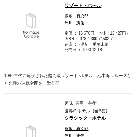
リゾート・ホテル
桐敷 真次郎
岸川 惠俊
定価
13,670円（本体：12,427円）
ISBN
978-4-309-71582-7
在庫
×品切・重版未定
発売日
1990.12.18
1980年代に建設された超高級リゾート･ホテル、地中海クルーズな
ど究極の遊戯空間を一挙公開
趣味･実用・芸術
世界のホテル【全6巻】
クラシック・ホテル
桐敷 真次郎
岸川 惠俊