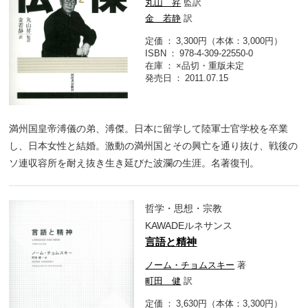
丸山 昇
監訳
金 若静
訳
定価
3,300円（本体：3,000円）
ISBN
978-4-309-22550-0
在庫
×品切・重版未定
発売日
2011.07.15
満州国皇帝溥儀の弟、溥傑。日本に留学して陸軍士官学校を卒業
し、日本女性と結婚。激動の満州国とその興亡を通り抜け、戦後の
ソ連収容所を耐え抜き生き延びた波瀾の生涯。名著復刊。
哲学・思想・宗教
KAWADEルネサンス
言語と精神
ノーム・チョムスキー
著
町田 健
訳
定価
3,630円（本体：3,300円）