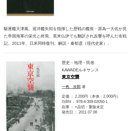
駆逐艦天津風、巡洋艦矢矧を指揮した歴戦の艦長・原為一大佐が見
た帝国海軍の栄光と終焉。英米仏伊でも翻訳され反響を呼んだ名戦
記。2011年、日米同時復刊。解説・秦郁彦（現代史家）。
歴史・地理・民俗
KAWADEルネサンス
東京空襲
一色 次郎
著
定価
2,200円（本体：2,000円）
ISBN
978-4-309-02050-1
在庫
×品切・重版未定
発売日
2011.07.08