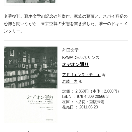
名著復刊。戦争文学の記念碑的傑作。家族の葛藤と、スパイ容疑の
恐怖と闘いながら、東京空襲の実態を書き残した、唯一のドキュメ
ンタリー。
外国文学
KAWADEルネサンス
オデオン通り
アドリエンヌ・モニエ
著
岩崎 力
訳
定価
2,860円（本体：2,600円）
ISBN
978-4-309-20566-3
在庫
×品切・重版未定
発売日
2011.06.23