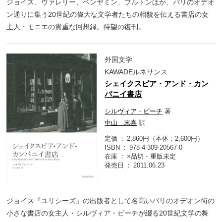
ジョイス、ヴァレリー、ベンヤミン、ブルトンほか、パリのオデオ
ン通りに集う20世紀の偉大な文学者たちの相貌を伝える書店の女
主人・モニエの貴重な回想録。待望の復刊。
外国文学
KAWADEルネサンス
シェイクスピア・アンド・カン
パニイ書店
シルヴィア・ビーチ
著
中山 末喜
訳
定価
2,860円（本体：2,600円）
ISBN
978-4-309-20567-0
在庫
×品切・重版未定
発売日
2011.06.23
ジョイス『ユリシーズ』の出版者として名高いパリのオデオン街の
小さな書店の女主人・シルヴィア・ビーチが綴る20世紀文学の舞