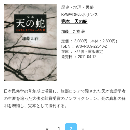
歴史・地理・民俗
KAWADEルネサンス
完本 天の蛇
加藤 九祚
著
定価
3,080円（本体：2,800円）
ISBN
978-4-309-22543-2
在庫
×品切・重版未定
発売日
2011.04.12
日本民俗学の草創期に活躍し、故郷ロシアで殺された天才言語学者
の生涯を追った大佛次郎賞受賞のノンフィクション。死の真相の解
明を増補し、完本として復刊する。
«
1
2
»