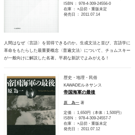
ISBN
978-4-309-24556-0
在庫
×品切・重版未定
発売日
2011.07.14
人間はなぜ〈言語〉を習得できるのか。生成文法と並び、言語学に
革命をもたらした最重要概念〈普遍文法〉について、チョムスキー
が一般向けに解説した名著。平易な新訳でよみがえる！
歴史・地理・民俗
KAWADEルネサンス
帝国海軍の最後
原 為一
著
定価
1,650円（本体：1,500円）
ISBN
978-4-309-24557-7
在庫
×品切・重版未定
発売日
2011.07.12