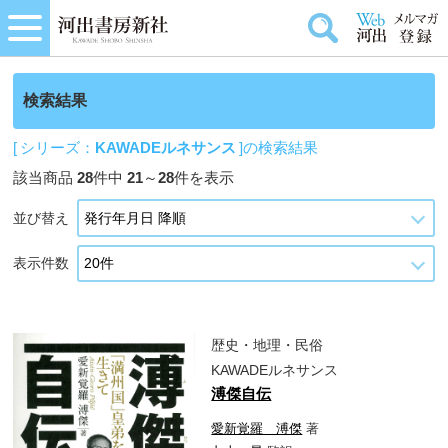
検索結果
[ シリーズ：
KAWADEルネサンス
]の検索結果
該当商品
28
件中
21
～
28
件を表示
並び替え
表示件数
歴史・地理・民俗
KAWADEルネサンス
溥傑自伝
愛新覚羅 溥傑
著