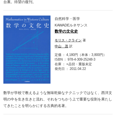
台裏。待望の復刊。
自然科学・医学
KAWADEルネサンス
数学の文化史
モリス・クライン
著
中山 茂
訳
定価
4,180円（本体：3,800円）
ISBN
978-4-309-25248-3
在庫
×品切・重版未定
発売日
2011.04.22
数学が学校で教えるような無味乾燥なテクニックではなく、西洋文
明の中を生き生きと流れ、それをつちかう上で重要な役割を果たし
てきたことを明らかにする古典的名著。