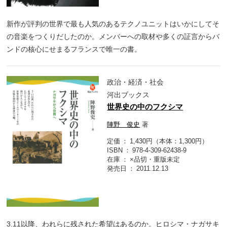
新作が評判の世界で最も人気のあるテクノユニットはいかにしてそ
の音楽をつくりだしたのか。メンバーへの取材や多くの証言からバ
ンドの核心にせまるフランスで唯一の書。
政治・経済・社会
河出ブックス
世界史の中のフクシマ
陣野 俊史
著
定価
1,430円（本体：1,300円）
ISBN
978-4-309-62438-9
在庫
×品切・重版未定
発売日
2011.12.13
3.11以降、われらに残された希望はあるのか。ヒロシマ・ナガサキ