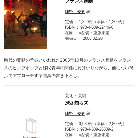
フランス暴動
陣野 俊史
著
定価
1,320円（本体：1,200円）
ISBN
978-4-309-22446-6
在庫
×品切・重版未定
発売日
2006.02.20
時代の変動の予兆といわれた2005年10月のフランス暴動をフラン
スのヒップホップと移民青年の関係にわけいりながら、他にない視
点でアプローチする迫真の書き下ろし。
芸術・芸能
渋さ知らズ
陣野 俊史
著
定価
3,080円（本体：2,800円）
ISBN
978-4-309-26839-2
在庫
×品切・重版未定