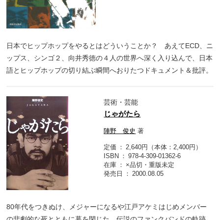
日本でヒップホップをやるとはどういうことか？ あえてECD、ニ
ップス、シンゴ２、向井秀徳の４人の世界へ深く入り込んで、日本
語とヒップホップの切り結ぶ瞬間へおりたつドキュメント＆批評。
芸術・芸能
じゃがたら
陣野 俊史
著
定価
2,640円（本体：2,400円）
ISBN
978-4-309-01362-6
在庫
×品切・重版未定
発売日
2000.08.05
80年代をつきぬけ、メジャーになるや江戸アケミはじめメンバー
の悲劇的な死とともに幕を閉じた、伝説のファンクバンドの軌跡