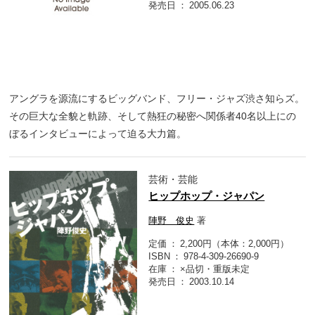
発売日
2005.06.23
アングラを源流にするビッグバンド、フリー・ジャズ渋さ知らズ。
その巨大な全貌と軌跡、そして熱狂の秘密へ関係者40名以上にの
ぼるインタビューによって迫る大力篇。
芸術・芸能
ヒップホップ・ジャパン
陣野 俊史
著
定価
2,200円（本体：2,000円）
ISBN
978-4-309-26690-9
在庫
×品切・重版未定
発売日
2003.10.14