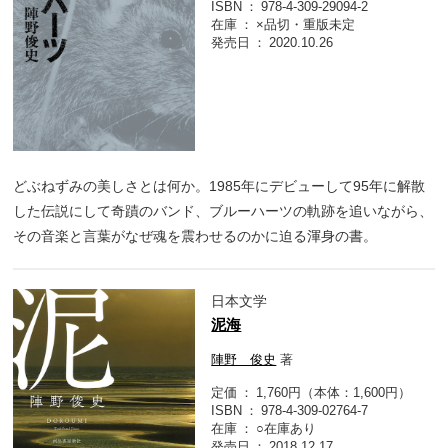
ISBN
978-4-309-29094-2
在庫
×品切・重版未定
発売日
2020.10.26
どぶねずみの美しさとは何か。1985年にデビューして95年に解散
した伝説にして奇蹟のバンド、ブルーハーツの軌跡を追いながら、
その音楽と言葉がなぜ魂を震わせるのかに迫る渾身の書。
日本文学
泥海
陣野 俊史
著
定価
1,760円（本体：1,600円）
ISBN
978-4-309-02764-7
在庫
○在庫あり
発売日
2018.12.17