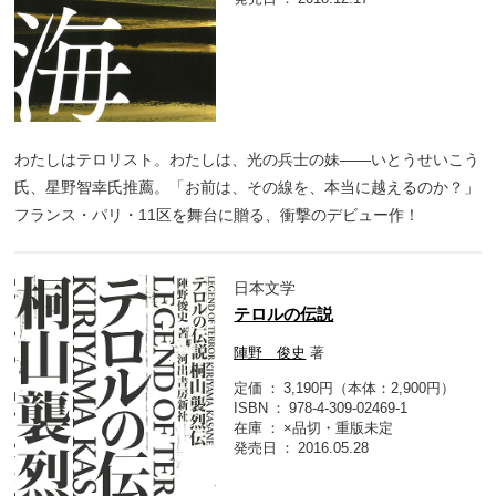
わたしはテロリスト。わたしは、光の兵士の妹――いとうせいこう
氏、星野智幸氏推薦。「お前は、その線を、本当に越えるのか？」
フランス・パリ・11区を舞台に贈る、衝撃のデビュー作！
日本文学
テロルの伝説
陣野 俊史
著
定価
3,190円（本体：2,900円）
ISBN
978-4-309-02469-1
在庫
×品切・重版未定
発売日
2016.05.28