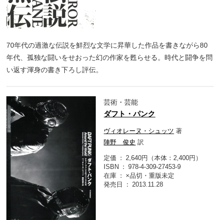
70年代の過激な伝説を鮮烈な文学に昇華した作品を書きながら80
年代、孤独な闘いをせおった幻の作家を甦らせる。時代と闘争を問
い返す渾身の書き下ろし評伝。
芸術・芸能
ダフト・パンク
ヴィオレーヌ・シュッツ
著
陣野 俊史
訳
定価
2,640円（本体：2,400円）
ISBN
978-4-309-27453-9
在庫
×品切・重版未定
発売日
2013.11.28