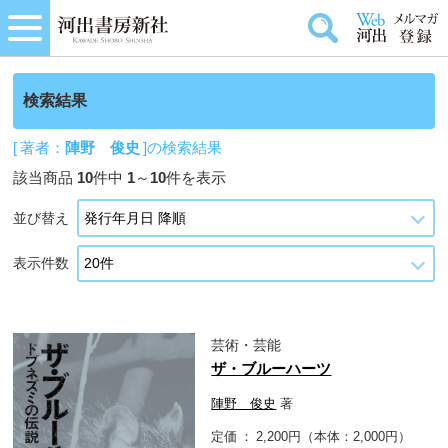
検索結果
[ 著者：
陣野 俊史
]の検索結果
該当商品
10
件中
1
～
10
件を表示
並び替え
表示件数
芸術・芸能
ザ・ブルーハーツ
陣野 俊史
著
定価
2,200円（本体：2,000円）