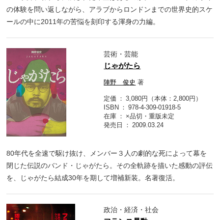
の体験を問い返しながら、アラブからロンドンまでの世界史的スケ
ールの中に2011年の苦悩を刻印する渾身の力編。
芸術・芸能
じゃがたら
陣野 俊史
著
定価
3,080円（本体：2,800円）
ISBN
978-4-309-01918-5
在庫
×品切・重版未定
発売日
2009.03.24
80年代を全速で駆け抜け、メンバー３人の劇的な死によって幕を
閉じた伝説のバンド・じゃがたら。その全軌跡を描いた感動の評伝
を、じゃがたら結成30年を期して増補新装。名著復活。
政治・経済・社会