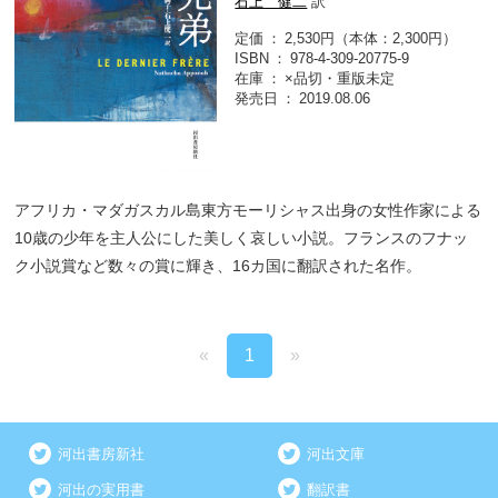
石上 健二
訳
定価
2,530円（本体：2,300円）
ISBN
978-4-309-20775-9
在庫
×品切・重版未定
発売日
2019.08.06
アフリカ・マダガスカル島東方モーリシャス出身の女性作家による
10歳の少年を主人公にした美しく哀しい小説。フランスのフナッ
ク小説賞など数々の賞に輝き、16カ国に翻訳された名作。
«
1
»
河出書房新社
河出文庫
河出の実用書
翻訳書