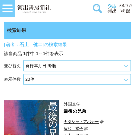
検索結果
[ 著者：
石上 健二
]の検索結果
該当商品
1
件中
1
～
1
件を表示
並び替え
表示件数
外国文学
最後の兄弟
ナタシャ・アパナー
著
藤沢 満子
訳