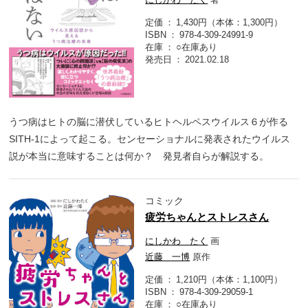
定価
1,430円（本体：1,300円）
ISBN
978-4-309-24991-9
在庫
○在庫あり
発売日
2021.02.18
うつ病はヒトの脳に潜伏しているヒトヘルペスウイルス６が作る
SITH-1によって起こる。センセーショナルに発表されたウイルス
説が本当に意味することは何か？ 発見者自らが解説する。
コミック
疲労ちゃんとストレスさん
にしかわ たく
画
近藤 一博
原作
定価
1,210円（本体：1,100円）
ISBN
978-4-309-29059-1
在庫
○在庫あり