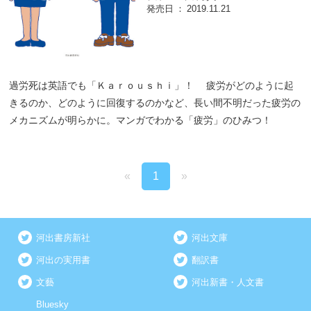
発売日
2019.11.21
過労死は英語でも「Ｋａｒｏｕｓｈｉ」！ 疲労がどのように起
きるのか、どのように回復するのかなど、長い間不明だった疲労の
メカニズムが明らかに。マンガでわかる「疲労」のひみつ！
«
1
»
河出書房新社
河出文庫
河出の実用書
翻訳書
文藝
河出新書・人文書
Bluesky