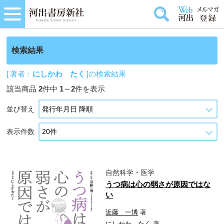
検索結果
[ 著者：
にしかわ たく
]の検索結果
該当商品
2
件中
1
～
2
件を表示
並び替え
表示件数
自然科学・医学
うつ病は心の弱さが原因ではな
い
近藤 一博
著
にしかわ たく
著