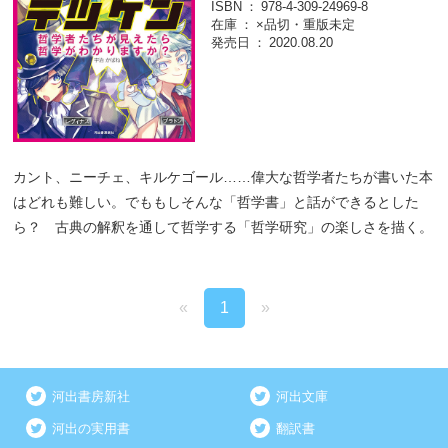
ISBN
978-4-309-24969-8
在庫
×品切・重版未定
発売日
2020.08.20
カント、ニーチェ、キルケゴール……偉大な哲学者たちが書いた本
はどれも難しい。でももしそんな「哲学書」と話ができるとした
ら？ 古典の解釈を通して哲学する「哲学研究」の楽しさを描く。
«
1
»
河出書房新社
河出文庫
河出の実用書
翻訳書