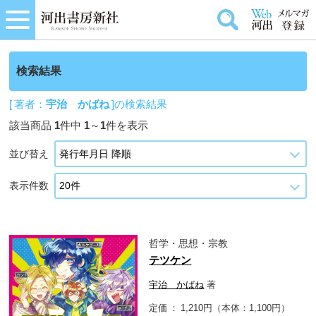
検索結果
[ 著者：
宇治 かばね
]の検索結果
該当商品
1
件中
1
～
1
件を表示
並び替え
表示件数
哲学・思想・宗教
テツケン
宇治 かばね
著
定価
1,210円（本体：1,100円）