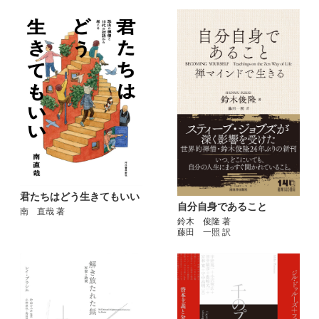
君たちはどう生きてもいい
自分自身であること
南 直哉 著
鈴木 俊隆 著
藤田 一照 訳