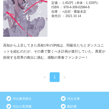
定価
1,452円（本体：1,320円）
ISBN
978-4-309-02994-8
在庫
×品切・重版未定
発売日
2021.10.14
高知から上京してきた高校1年の伊純は、同級生たちとダンスユニ
ットを組むのだが、その裏で驚くべき計画が進行していた。異変が
頻発する世界の救出に挑む、感動の青春ファンタジー！
«
1
»
河出書房新社
河出文庫
河出の実用書
翻訳書