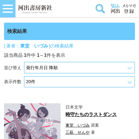
検索結果
[ 著者：
東堂 いづみ
]の検索結果
該当商品
1
件中
1
～
1
件を表示
並び替え
表示件数
日本文学
時守たちのラストダンス
東堂 いづみ
原案
三萩 せんや
著