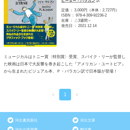
ピーター・バラカン
訳
定価
3,000円（本体：2,727円）
ISBN
978-4-309-92236-2
在庫
△3週間～
発売日
2021.12.14
ミュージカルはトニー賞〈特別賞〉受賞、スパイク・リーが監督し
た映画は日本で大反響を巻き起こした『アメリカン・ユートピア』
から生まれたビジュアル本、Ｐ・バラカン訳で日本版が登場！
«
1
»
河出書房新社
河出文庫
河出の実用書
翻訳書