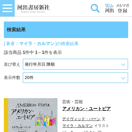
検索結果
[ 著者：
マイラ・カルマン
]の検索結果
該当商品
1
件中
1
～
1
件を表示
並び替え
表示件数
芸術・芸能
アメリカン・ユートピア
デイヴィッド・バーン
文
マイラ・カルマン
イラスト