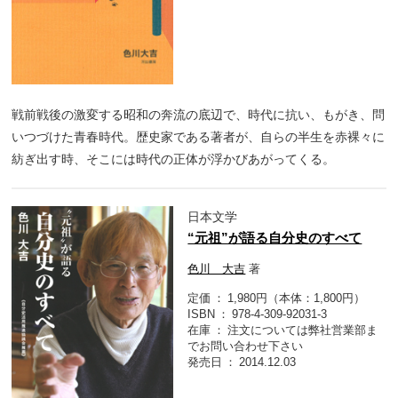
戦前戦後の激変する昭和の奔流の底辺で、時代に抗い、もがき、問
いつづけた青春時代。歴史家である著者が、自らの半生を赤裸々に
紡ぎ出す時、そこには時代の正体が浮かびあがってくる。
日本文学
“元祖”が語る自分史のすべて
色川 大吉
著
定価
1,980円（本体：1,800円）
ISBN
978-4-309-92031-3
在庫
注文については弊社営業部ま
でお問い合わせ下さい
発売日
2014.12.03