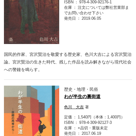
ISBN
978-4-309-92176-1
在庫
注文については弊社営業部ま
でお問い合わせ下さい
発売日
2019.06.05
国民的作家、宮沢賢治を敬愛する歴史家、色川大吉による宮沢賢治
論。宮沢賢治の生きた時代、残した作品を読み解きながら現代社会
への警鐘を鳴らす。
歴史・地理・民俗
わが半生の裏街道
色川 大吉
著
定価
1,540円（本体：1,400円）
ISBN
978-4-309-92127-3
在庫
×品切・重版未定
発売日
2017.06.19