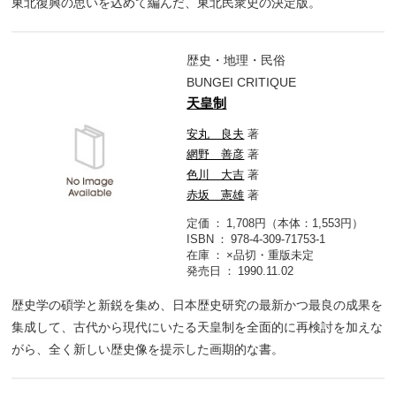
東北復興の思いを込めて編んだ、東北民衆史の決定版。
歴史・地理・民俗
BUNGEI CRITIQUE
天皇制
安丸 良夫
著
網野 善彦
著
色川 大吉
著
赤坂 憲雄
著
定価
1,708円（本体：1,553円）
ISBN
978-4-309-71753-1
在庫
×品切・重版未定
発売日
1990.11.02
歴史学の碩学と新鋭を集め、日本歴史研究の最新かつ最良の成果を
集成して、古代から現代にいたる天皇制を全面的に再検討を加えな
がら、全く新しい歴史像を提示した画期的な書。