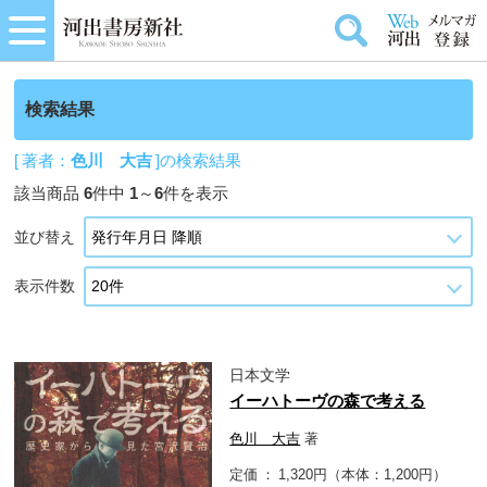
検索結果
[ 著者：
色川 大吉
]の検索結果
該当商品
6
件中
1
～
6
件を表示
並び替え
表示件数
日本文学
イーハトーヴの森で考える
色川 大吉
著
定価
1,320円（本体：1,200円）