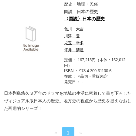
歴史・地理・民俗
図説 日本の歴史
〈図説〉日本の歴史
色川 大吉
川添 登
児玉 幸多
坪井 清足
定価
167,213円（本体：152,012
円）
ISBN
978-4-309-61100-6
在庫
×品切・重版未定
発売日
-
日本列島悠久３万年のドラマを地域の生活に密着して書き下ろした
ヴィジュアル版日本人の歴史。地方史の視点から歴史を捉えなおし
た画期的シリーズ！
«
1
»