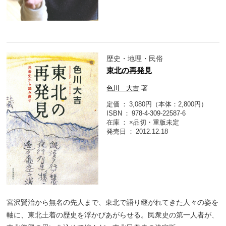
歴史・地理・民俗
東北の再発見
色川 大吉
著
定価
3,080円（本体：2,800円）
ISBN
978-4-309-22587-6
在庫
×品切・重版未定
発売日
2012.12.18
宮沢賢治から無名の先人まで、東北で語り継がれてきた人々の姿を
軸に、東北土着の歴史を浮かびあがらせる。民衆史の第一人者が、