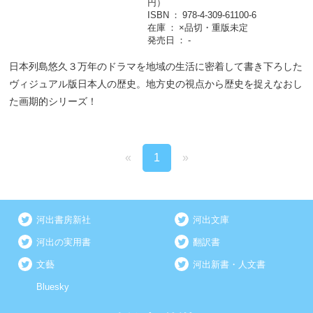
円）
ISBN
978-4-309-61100-6
在庫
×品切・重版未定
発売日
-
日本列島悠久３万年のドラマを地域の生活に密着して書き下ろした
ヴィジュアル版日本人の歴史。地方史の視点から歴史を捉えなおし
た画期的シリーズ！
«
1
»
河出書房新社
河出文庫
河出の実用書
翻訳書
文藝
河出新書・人文書
Bluesky