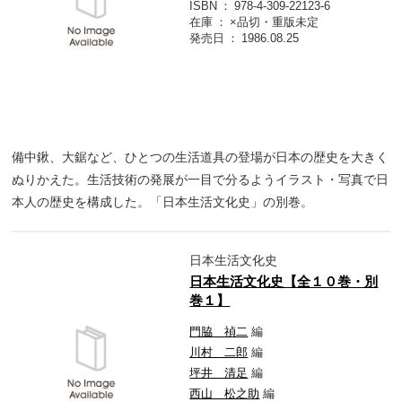
ISBN
978-4-309-22123-6
在庫
×品切・重版未定
発売日
1986.08.25
備中鍬、大鋸など、ひとつの生活道具の登場が日本の歴史を大きく
ぬりかえた。生活技術の発展が一目で分るようイラスト・写真で日
本人の歴史を構成した。「日本生活文化史」の別巻。
日本生活文化史
日本生活文化史【全１０巻・別
巻１】
門脇 禎二
編
川村 二郎
編
坪井 清足
編
西山 松之助
編