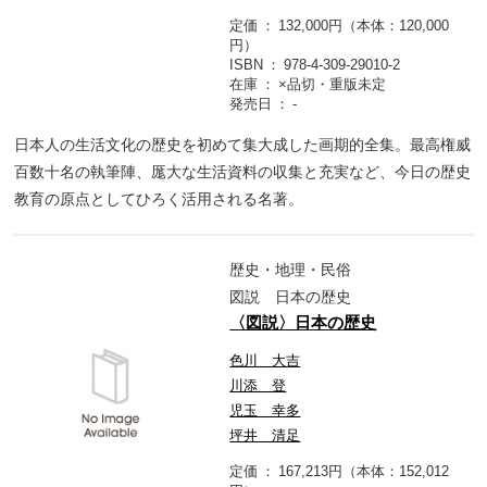
定価
132,000円（本体：120,000
円）
ISBN
978-4-309-29010-2
在庫
×品切・重版未定
発売日
-
日本人の生活文化の歴史を初めて集大成した画期的全集。最高権威
百数十名の執筆陣、厖大な生活資料の収集と充実など、今日の歴史
教育の原点としてひろく活用される名著。
歴史・地理・民俗
図説 日本の歴史
〈図説〉日本の歴史
色川 大吉
川添 登
児玉 幸多
坪井 清足
定価
167,213円（本体：152,012