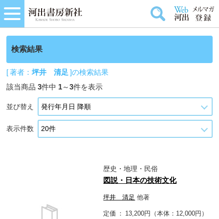
検索結果
[ 著者：
坪井 清足
]の検索結果
該当商品
3
件中
1
～
3
件を表示
並び替え
表示件数
歴史・地理・民俗
図説・日本の技術文化
坪井 清足
他著
定価
13,200円（本体：12,000円）