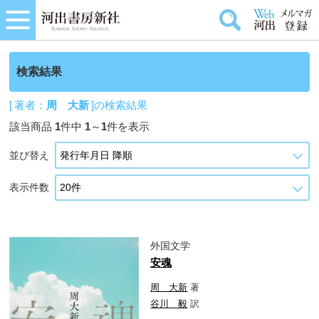
検索結果
[ 著者：
周 大新
]の検索結果
該当商品
1
件中
1
～
1
件を表示
並び替え
表示件数
外国文学
安魂
周 大新
著
谷川 毅
訳