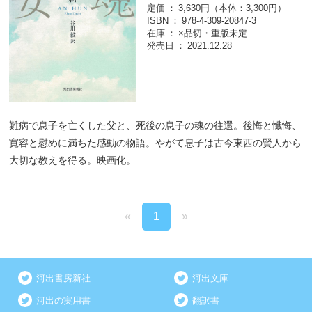
定価
3,630円（本体：3,300円）
ISBN
978-4-309-20847-3
在庫
×品切・重版未定
発売日
2021.12.28
難病で息子を亡くした父と、死後の息子の魂の往還。後悔と懺悔、
寛容と慰めに満ちた感動の物語。やがて息子は古今東西の賢人から
大切な教えを得る。映画化。
«
1
»
河出書房新社
河出文庫
河出の実用書
翻訳書