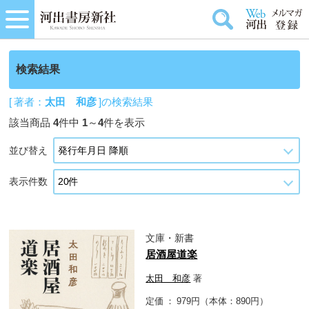
検索結果
[ 著者：
太田 和彦
]の検索結果
該当商品
4
件中
1
～
4
件を表示
並び替え
表示件数
文庫・新書
居酒屋道楽
太田 和彦
著
定価
979円（本体：890円）