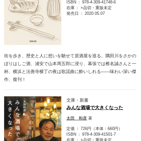
ISBN
978-4-309-41748-6
在庫
×品切・重版未定
発売日
2020.05.07
街を歩き、歴史と人に想いを馳せて居酒屋を巡る。隅田川をさかの
ぼりはしご酒、浦安で山本周五郎に浸り、幕張では椎名誠さんと一
杯、横浜と法善寺横丁の夜は歌謡曲に酔いしれる――味わい深い傑
作、復刊！
文庫・新書
みんな酒場で大きくなった
太田 和彦
著
定価
726円（本体：660円）
ISBN
978-4-309-41501-7
在庫
×品切・重版未定