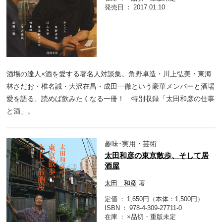
発売日
2017.01.10
酒場の達人×酒を愛する著名人対談集。角野卓造・川上弘美・東海
林さだお・椎名誠・大沢在昌・成田一徹という豪華メンバーと酒場
愛を語る、読めば飲みたくなる一冊！ 特別収録「太田和彦の仕事
と酒」。
趣味･実用・芸術
太田和彦の東京散歩、そして居
酒屋
太田 和彦
著
定価
1,650円（本体：1,500円）
ISBN
978-4-309-27711-0
在庫
×品切・重版未定