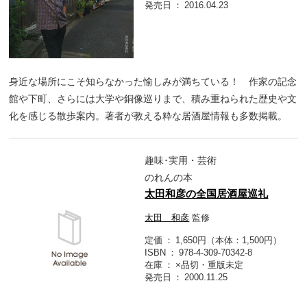
発売日
2016.04.23
身近な場所にこそ知らなかった愉しみが満ちている！ 作家の記念
館や下町、さらには大学や銅像巡りまで、積み重ねられた歴史や文
化を感じる散歩案内。著者が教える粋な居酒屋情報も多数掲載。
趣味･実用・芸術
のれんの本
太田和彦の全国居酒屋巡礼
太田 和彦
監修
定価
1,650円（本体：1,500円）
ISBN
978-4-309-70342-8
在庫
×品切・重版未定
発売日
2000.11.25