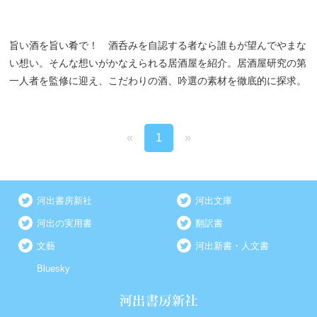
旨い酒を旨い肴で！ 酒呑みを自認する者なら誰もが望んでやまな
い想い。そんな想いがかなえられる居酒屋を紹介。居酒屋研究の第
一人者を監修に迎え、こだわりの酒、吟選の素材を徹底的に探求。
«
1
»
河出書房新社
河出文庫
河出の実用書
翻訳書
文藝
河出新書・人文書
Bluesky