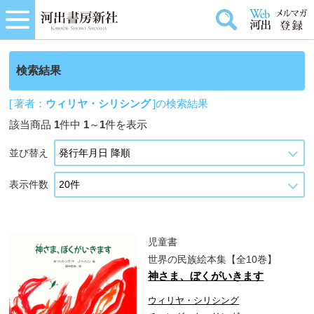
検索結果
[ 著者：
ウィリヤ・シリシング
]の検索結果
該当商品
1
件中
1
～
1
件を表示
並び替え
表示件数
児童書
世界の民族絵本集【全10巻】
神さま、ぼくがいきます
ウィリヤ・シリシング