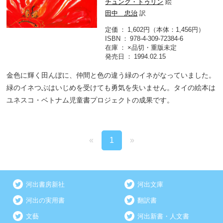
チュング・トゥリン
絵
田中 忠治
訳
定価
1,602円（本体：1,456円）
ISBN
978-4-309-72384-6
在庫
×品切・重版未定
発売日
1994.02.15
金色に輝く田んぼに、仲間と色の違う緑のイネがなっていました。
緑のイネつぶはいじめを受けても勇気を失いません。タイの絵本は
ユネスコ・ベトナム児童書プロジェクトの成果です。
«
1
»
河出書房新社
河出文庫
河出の実用書
翻訳書
文藝
河出新書・人文書