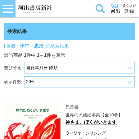
検索結果
[ 著者：
田中 忠治
]の検索結果
該当商品
1
件中
1
～
1
件を表示
並び替え
表示件数
児童書
世界の民族絵本集【全10巻】
神さま、ぼくがいきます
ウィリヤ・シリシング