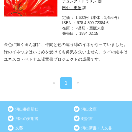
チュング・トゥリン
絵
田中 忠治
訳
定価
1,602円（本体：1,456円）
ISBN
978-4-309-72384-6
在庫
×品切・重版未定
発売日
1994.02.15
金色に輝く田んぼに、仲間と色の違う緑のイネがなっていました。
緑のイネつぶはいじめを受けても勇気を失いません。タイの絵本は
ユネスコ・ベトナム児童書プロジェクトの成果です。
«
1
»
河出書房新社
河出文庫
河出の実用書
翻訳書
文藝
河出新書・人文書