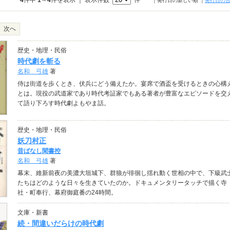
4
件中
1
～
4
件を表示 ｜ 表示件数
件
｜発行日の新しい順
｜
発行日の
次へ
歴史・地理・民俗
時代劇を斬る
名和 弓雄
著
侍は街道を歩くとき、伏兵にどう備えたか。宴席で酒盃を受けるときの心構
とは。現役の武道家であり時代考証家でもある著者が豊富なエピソードを交
て語り下ろす時代劇よもやま話。
歴史・地理・民俗
妖刀村正
昔ばなし聞書控
名和 弓雄
著
幕末、維新前夜の美濃大垣城下、群狼が徘徊し揺れ動く世相の中で、下級武
たちはどのような日々を生きていたのか。ドキュメンタリータッチで描く寺
社・町奉行、幕府御庭番の24時間。
文庫・新書
続・間違いだらけの時代劇