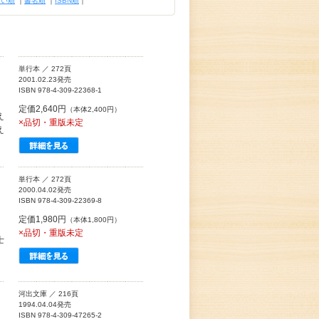
古い順
｜
書名順
｜
ISBN順
｜
単行本 ／ 272頁
2001.02.23発売
ISBN 978-4-309-22368-1
定価2,640円
（本体2,400円）
え
×品切・重版未定
え
単行本 ／ 272頁
2000.04.02発売
ISBN 978-4-309-22369-8
定価1,980円
（本体1,800円）
×品切・重版未定
士
河出文庫 ／ 216頁
1994.04.04発売
ISBN 978-4-309-47265-2