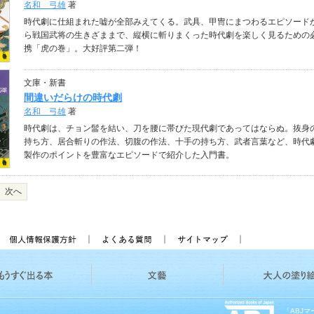
名和 弓雄
著
時代劇に仕組まれた嘘が全部みえてくる。武具、甲冑にまつわるエピソード
ら戦国武将の生きざままで、縦横に斬りまくった時代劇を楽しく見るための
携「虎の巻」。大好評第二弾！
文庫・新書
間違いだらけの時代劇
名和 弓雄
著
時代劇は、チョン髷を結い、刀を腰に帯びた現代劇であってはならぬ。抜身
持ち方、居合斬りの作法、切腹の作法、十手の持ち方、武者言葉など、時代
製作のポイントを豊富なエピソードで紹介した入門書。
次へ
「ABJ