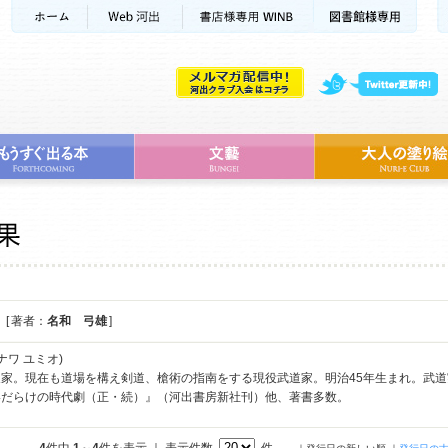
[ 著者：
名和 弓雄
]
ナワ ユミオ)
泉家。現在も道場を構え剣道、槍術の指南をする現役武道家。明治45年生まれ。武
いだらけの時代劇（正・続）』（河出書房新社刊）他、著書多数。