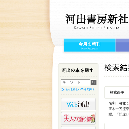
検索条件
名和 弓雄
(
正木一刀流
躍。『間違