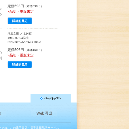
定価693円
（本体630円）
か
×品切・重版未定
必
河出文庫 ／ 224頁
1989.07.04発売
ISBN 978-4-309-47184-6
定価506円
（本体460円）
の
×品切・重版未定
劇
マークは、この電子書店・電子書籍配信サービス