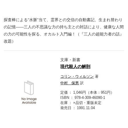
探査棒による“水脈”当て、霊界との交信の自動書記、生まれ替わり
の記憶――三人の不思議な力の持ち主との対話により、健康な人間
の力の可能性を探る、オカルト入門編！（『三人の超能力者の話』
改題）
文庫・新書
現代殺人の解剖
コリン・ウィルソン
著
中村 保男
訳
定価
1,046円（本体：951円）
ISBN
978-4-309-46090-1
在庫
×品切・重版未定
発売日
1991.11.04