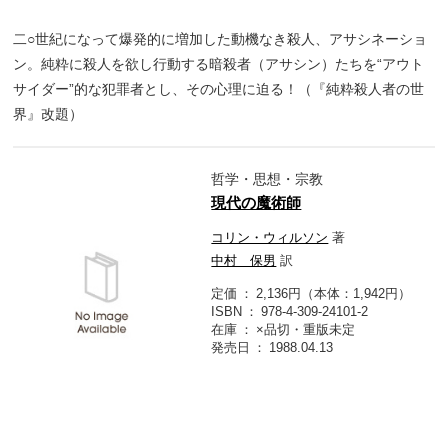
二○世紀になって爆発的に増加した動機なき殺人、アサシネーショ
ン。純粋に殺人を欲し行動する暗殺者（アサシン）たちを“アウト
サイダー”的な犯罪者とし、その心理に迫る！（『純粋殺人者の世
界』改題）
哲学・思想・宗教
現代の魔術師
コリン・ウィルソン
著
中村 保男
訳
定価
2,136円（本体：1,942円）
ISBN
978-4-309-24101-2
在庫
×品切・重版未定
発売日
1988.04.13