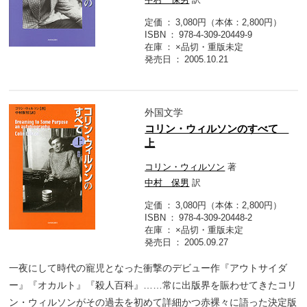
定価
3,080円（本体：2,800円）
ISBN
978-4-309-20449-9
在庫
×品切・重版未定
発売日
2005.10.21
外国文学
コリン・ウィルソンのすべて
上
コリン・ウィルソン
著
中村 保男
訳
定価
3,080円（本体：2,800円）
ISBN
978-4-309-20448-2
在庫
×品切・重版未定
発売日
2005.09.27
一夜にして時代の寵児となった衝撃のデビュー作『アウトサイダ
ー』『オカルト』『殺人百科』……常に出版界を賑わせてきたコリ
ン・ウィルソンがその過去を初めて詳細かつ赤裸々に語った決定版