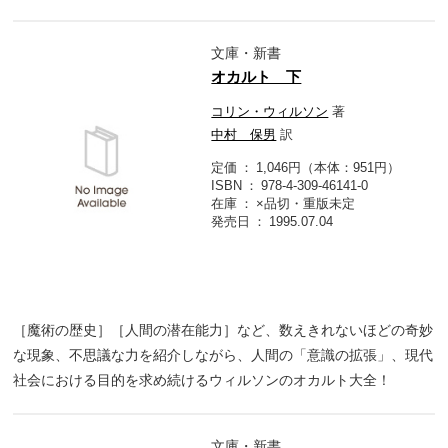
文庫・新書
オカルト 下
コリン・ウィルソン
著
中村 保男
訳
定価
1,046円（本体：951円）
ISBN
978-4-309-46141-0
在庫
×品切・重版未定
発売日
1995.07.04
［魔術の歴史］［人間の潜在能力］など、数えきれないほどの奇妙
な現象、不思議な力を紹介しながら、人間の「意識の拡張」、現代
社会における目的を求め続けるウィルソンのオカルト大全！
文庫・新書