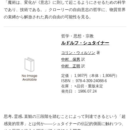
「魔術は、変化が《意志》に則して起こるようにさせるための科学
であり、技術である。」クローリーの自由意志の哲学に、物質世界
の束縛から解放された真の自由の可能性を見る。
哲学・思想・宗教
ルドルフ・シュタイナー
コリン・ウィルソン
著
中村 保男
訳
中村 正明
訳
定価
1,987円（本体：1,806円）
ISBN
978-4-309-24088-6
在庫
×品切・重版未定
発売日
1986.07.24
思考､霊感､直観の三段階を踏むことによって到達できるという「超
感覚的世界」とは何か――シュタイナーの伝記的側面に触れつつ、