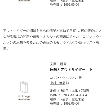
在庫
×品切・重版未定
発売日
1992.09.04
アウトサイダーの問題を自らの伝記と重ねて考察し､後の著作につ
ながる表現の問題や宗教・オカルトの問題に迫った、コリン・ウィ
ルソンの思想を知るための必読の名著。ウィルソン版キリスト教
史。
文庫・新書
宗教とアウトサイダー 下
コリン・ウィルソン
著
中村 保男
訳
定価
801円（本体：728円）
ISBN
978-4-309-46114-4
在庫
×品切・重版未定
発売日
1992.09.04