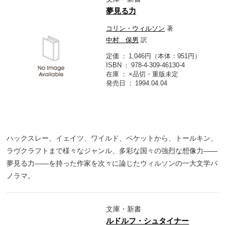
夢見る力
コリン・ウィルソン
著
中村 保男
訳
定価
1,046円（本体：951円）
ISBN
978-4-309-46130-4
在庫
×品切・重版未定
発売日
1994.04.04
ハックスレー、イェイツ、ワイルド、ベケットから、トールキン、
ラヴクラフトまで様々なジャンル、多彩な国々の強烈な想像力――
夢見る力――を持った作家を次々に論じたウィルソンの一大文学パ
ノラマ。
文庫・新書
ルドルフ・シュタイナー