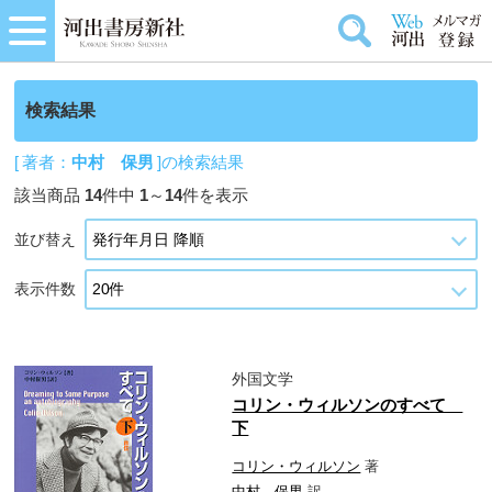
検索結果
[ 著者：
中村 保男
]の検索結果
該当商品
14
件中
1
～
14
件を表示
並び替え
表示件数
外国文学
コリン・ウィルソンのすべて
下
コリン・ウィルソン
著
中村 保男
訳