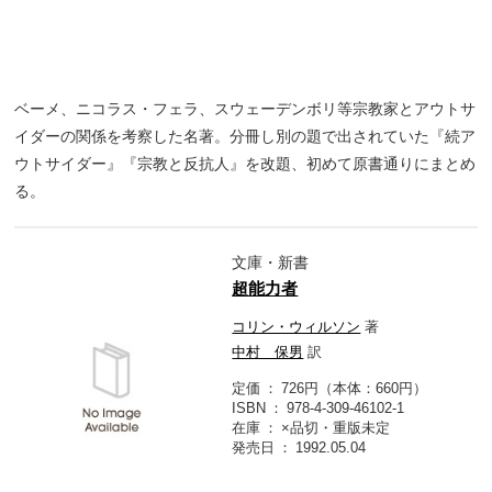
ベーメ、ニコラス・フェラ、スウェーデンボリ等宗教家とアウトサ
イダーの関係を考察した名著。分冊し別の題で出されていた『続ア
ウトサイダー』『宗教と反抗人』を改題、初めて原書通りにまとめ
る。
文庫・新書
超能力者
コリン・ウィルソン
著
中村 保男
訳
定価
726円（本体：660円）
ISBN
978-4-309-46102-1
在庫
×品切・重版未定
発売日
1992.05.04