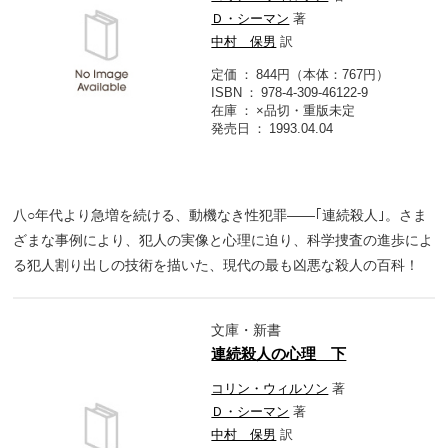
Ｄ・シーマン
著
中村 保男
訳
定価
844円（本体：767円）
ISBN
978-4-309-46122-9
在庫
×品切・重版未定
発売日
1993.04.04
八○年代より急増を続ける、動機なき性犯罪――｢連続殺人｣。さま
ざまな事例により、犯人の実像と心理に迫り、科学捜査の進歩によ
る犯人割り出しの技術を描いた、現代の最も凶悪な殺人の百科！
文庫・新書
連続殺人の心理 下
コリン・ウィルソン
著
Ｄ・シーマン
著
中村 保男
訳