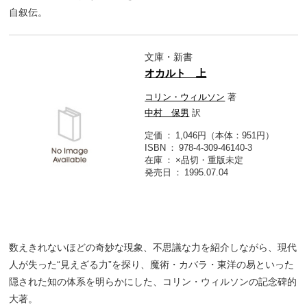
自叙伝。
文庫・新書
オカルト 上
コリン・ウィルソン
著
中村 保男
訳
定価
1,046円（本体：951円）
ISBN
978-4-309-46140-3
在庫
×品切・重版未定
発売日
1995.07.04
数えきれないほどの奇妙な現象、不思議な力を紹介しながら、現代
人が失った“見えざる力”を探り、魔術・カバラ・東洋の易といった
隠された知の体系を明らかにした、コリン・ウィルソンの記念碑的
大著。