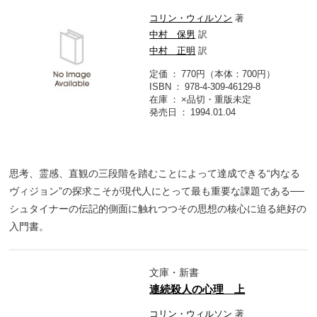
コリン・ウィルソン
著
中村 保男
訳
中村 正明
訳
定価
770円（本体：700円）
ISBN
978-4-309-46129-8
在庫
×品切・重版未定
発売日
1994.01.04
思考、霊感、直観の三段階を踏むことによって達成できる“内なる
ヴィジョン”の探求こそが現代人にとって最も重要な課題である──
シュタイナーの伝記的側面に触れつつその思想の核心に迫る絶好の
入門書。
文庫・新書
連続殺人の心理 上
コリン・ウィルソン
著