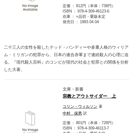
定価
812円（本体：738円）
ISBN
978-4-309-46123-6
在庫
×品切・重版未定
発売日
1993.04.04
二十三人の女性を殺したテッド・バンディーや多重人格のウィリア
ム・ミリガンの犯罪から、日本の連合赤軍まで連続殺人の心理に迫
る。『現代殺人百科』のコンビが現代の社会と犯罪との関係を分析
した大著。
文庫・新書
宗教とアウトサイダー 上
コリン・ウィルソン
著
中村 保男
訳
定価
801円（本体：728円）
ISBN
978-4-309-46113-7