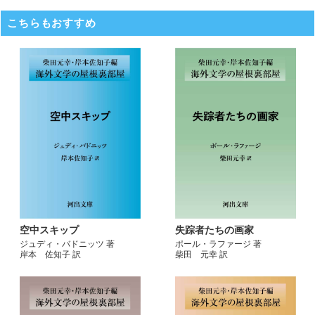
こちらもおすすめ
空中スキップ
失踪者たちの画家
ジュディ・バドニッツ 著
ポール・ラファージ 著
岸本 佐知子 訳
柴田 元幸 訳