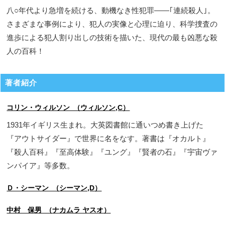
八○年代より急増を続ける、動機なき性犯罪――｢連続殺人｣。
さまざまな事例により、犯人の実像と心理に迫り、科学捜査の
進歩による犯人割り出しの技術を描いた、現代の最も凶悪な殺
人の百科！
著者紹介
コリン・ウィルソン （ウィルソン,C）
1931年イギリス生まれ。大英図書館に通いつめ書き上げた
『アウトサイダー』で世界に名をなす。著書は『オカルト』
『殺人百科』『至高体験』『ユング』『賢者の石』『宇宙ヴァ
ンパイア』等多数。
Ｄ・シーマン （シーマン,D）
中村 保男 （ナカムラ ヤスオ）