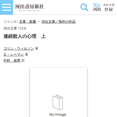
ジャンル:
文庫・新書
＞
河出文庫／海外の作品
河出文庫 ウ2-6
連続殺人の心理 上
コリン・ウィルソン
著
Ｄ・シーマン
著
中村 保男
訳