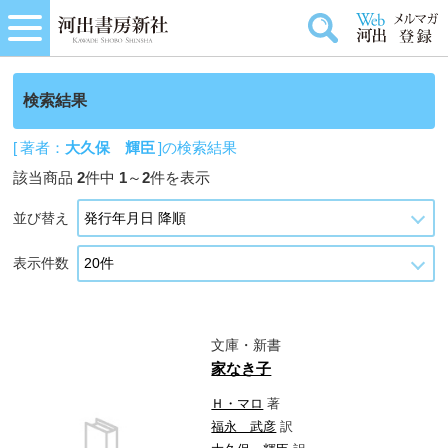
検索結果
[ 著者：
大久保 輝臣
]の検索結果
該当商品
2
件中
1
～
2
件を表示
並び替え
表示件数
文庫・新書
家なき子
Ｈ・マロ
著
福永 武彦
訳