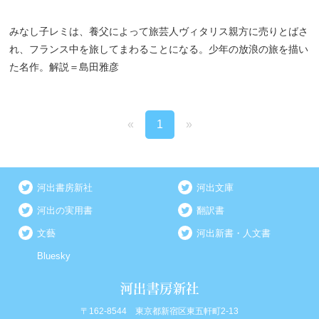
みなし子レミは、養父によって旅芸人ヴィタリス親方に売りとばさ
れ、フランス中を旅してまわることになる。少年の放浪の旅を描い
た名作。解説＝島田雅彦
«
1
»
河出書房新社
河出文庫
河出の実用書
翻訳書
文藝
河出新書・人文書
Bluesky
〒162-8544 東京都新宿区東五軒町2-13