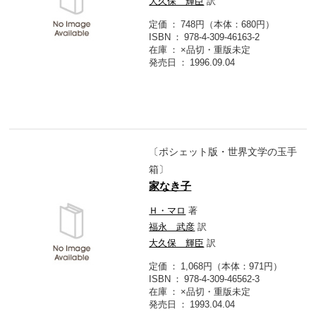
大久保 輝臣
訳
定価
748円（本体：680円）
ISBN
978-4-309-46163-2
在庫
×品切・重版未定
発売日
1996.09.04
〔ポシェット版・世界文学の玉手
箱〕
家なき子
Ｈ・マロ
著
福永 武彦
訳
大久保 輝臣
訳
定価
1,068円（本体：971円）
ISBN
978-4-309-46562-3
在庫
×品切・重版未定
発売日
1993.04.04