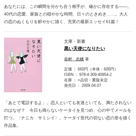
あなたには、この瞬間を分かち合う相手が、確かに存在する――。
40代の恋愛、家族との穏やかな時間、日々のときめき……。大人
の恋のぬくもりを鮮やかに描く、充実の最新エッセイ61篇！
文庫・新書
黒い天使になりたい
谷村 志穂
著
定価
660円（本体：600円）
ISBN
978-4-309-40954-2
在庫
×品切・重版未定
発売日
2009.04.07
「あとで電話するよ」。恋人といても友達といても、満たされない
のはなぜ？ 今日も鳴らないケータイを見つめ、心の中でメールを
打つ。〈ナニカ サミシイ〉。ケータイ世代の切ない恋の形を描く
作品集。