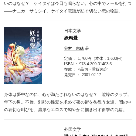
いのはなぜ？ ケイタイは今日も鳴らない。心の中でメールを打つ
――ナニカ サミシイ。ケイタイ電話が紡ぐ切ない恋の物語。
日本文学
妖精愛
谷村 志穂
著
定価
1,760円（本体：1,600円）
ISBN
978-4-309-01403-6
在庫
×品切・重版未定
発売日
2001.02.17
身体は夢中なのに、心が満たされないのはなぜ？ 喧噪のクラブ。
年下の男。不倫。刹那の性愛を求めて夜の街を彷徨う女達。闇の中
の哀切な叫びを、濃厚なエロスで匂やかに描き出す衝撃の九篇。
外国文学