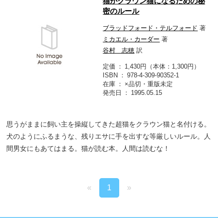
猫がクラウン猫になるための秘
密のルール
ブラッドフォード・テルフォード
著
ミカエル・カーダー
著
谷村 志穂
訳
定価
1,430円（本体：1,300円）
ISBN
978-4-309-90352-1
在庫
×品切・重版未定
発売日
1995.05.15
思うがままに飼い主を操縦してきた超猫をクラウン猫と名付ける。
犬のようにふるまうな、残りエサに手を出すな等厳しいルール。人
間男女にもあてはまる。猫が読む本。人間は読むな！
«
1
»