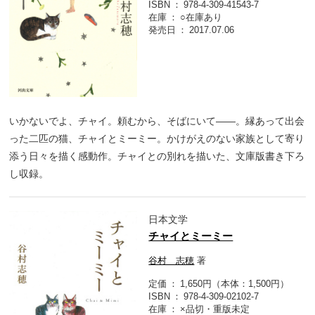
ISBN
978-4-309-41543-7
在庫
○在庫あり
発売日
2017.07.06
いかないでよ、チャイ。頼むから、そばにいて――。縁あって出会
った二匹の猫、チャイとミーミー。かけがえのない家族として寄り
添う日々を描く感動作。チャイとの別れを描いた、文庫版書き下ろ
し収録。
日本文学
チャイとミーミー
谷村 志穂
著
定価
1,650円（本体：1,500円）
ISBN
978-4-309-02102-7
在庫
×品切・重版未定