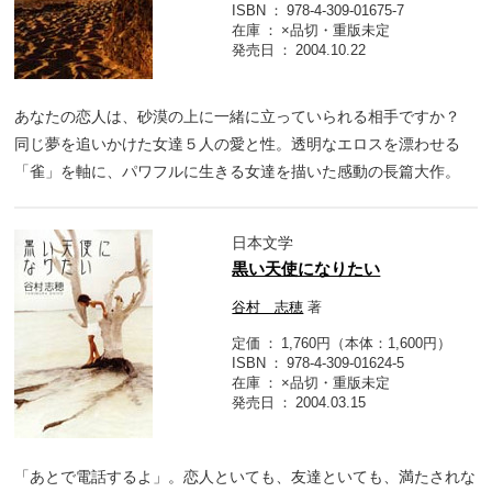
ISBN
978-4-309-01675-7
在庫
×品切・重版未定
発売日
2004.10.22
あなたの恋人は、砂漠の上に一緒に立っていられる相手ですか？
同じ夢を追いかけた女達５人の愛と性。透明なエロスを漂わせる
「雀」を軸に、パワフルに生きる女達を描いた感動の長篇大作。
日本文学
黒い天使になりたい
谷村 志穂
著
定価
1,760円（本体：1,600円）
ISBN
978-4-309-01624-5
在庫
×品切・重版未定
発売日
2004.03.15
「あとで電話するよ」。恋人といても、友達といても、満たされな