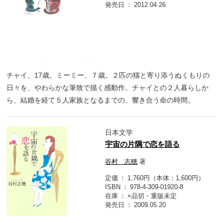
発売日
2012.04.26
チャイ、17歳。ミーミー、７歳。２匹の猫と寄り添うぬくもりの
日々を、やわらかな筆致で描く感動作。チャイとの２人暮らしか
ら、結婚を経て５人家族となるまでの、響き合う命の時間。
日本文学
宇宙の片隅で恋を語る
谷村 志穂
著
定価
1,760円（本体：1,600円）
ISBN
978-4-309-01920-8
在庫
×品切・重版未定
発売日
2009.05.20