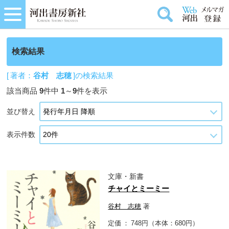
検索結果
[ 著者：
谷村 志穂
]の検索結果
該当商品
9
件中
1
～
9
件を表示
並び替え
表示件数
文庫・新書
チャイとミーミー
谷村 志穂
著
定価
748円（本体：680円）