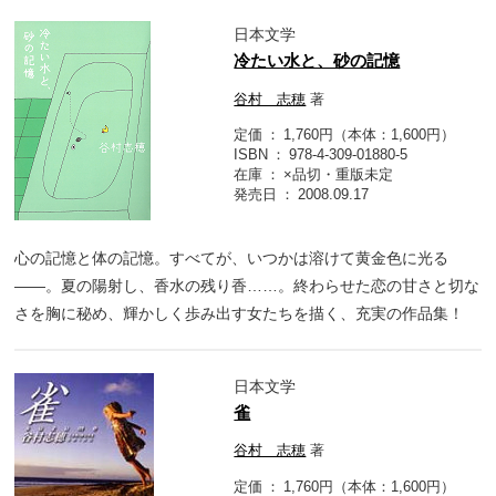
日本文学
冷たい水と、砂の記憶
谷村 志穂
著
定価
1,760円（本体：1,600円）
ISBN
978-4-309-01880-5
在庫
×品切・重版未定
発売日
2008.09.17
心の記憶と体の記憶。すべてが、いつかは溶けて黄金色に光る
――。夏の陽射し、香水の残り香……。終わらせた恋の甘さと切な
さを胸に秘め、輝かしく歩み出す女たちを描く、充実の作品集！
日本文学
雀
谷村 志穂
著
定価
1,760円（本体：1,600円）