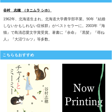
谷村 志穂 （タニムラ シホ）
1962年、北海道生まれ。北海道大学農学部卒業。90年『結婚
しないかもしれない症候群』がベストセラーに。2003年『海
猫』で島清恋愛文学賞受賞。著書に『余命』『黒髪』『尋ね
人』『大沼ワルツ』等多数。
こちらもおすすめ