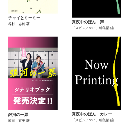
チャイとミーミー
真夜中のほん 声
谷村 志穂 著
「スピン／spin」編集部 編
真夜中のほん カレー
銀河の一票
「スピン／spin」編集部 編
蛭田 直美 著