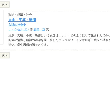
次へ
政治・経済・社会
自由・平等・清潔
入浴の社会史
Ｊ・クセルゴン
著
鹿島 茂
訳
清潔＝美徳、不潔＝悪徳という観念は、いつ、どのようにして生まれたのか
肉体の清潔と精神の清潔を同一視したブルジョワ・イデオロギー成立の過程
追い、衛生思想の源をさぐる。
次へ