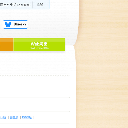
古い順
｜
書名順
｜
ISBN順
｜