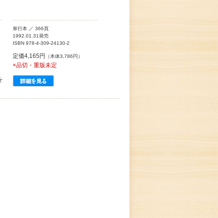
単行本 ／ 366頁
1992.01.31発売
ISBN 978-4-309-24130-2
定価4,165円
（本体3,786円）
×品切・重版未定
。
を