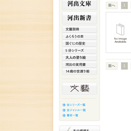
前へ
1
前へ
1