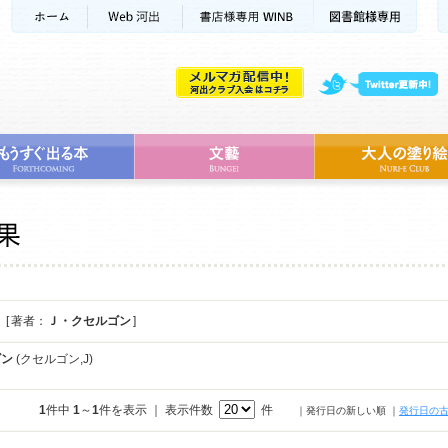
[ 著者：
Ｊ・クセルゴン
]
ゴン
(クセルゴン,J)
1
件中
1
～
1
件を表示 ｜ 表示件数
件
｜発行日の新しい順
｜
発行日の