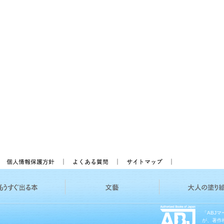
「ABJ
が、著作