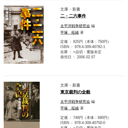
文庫・新書
二・二六事件
太平洋戦争研究会
編
平塚 柾緒
著
定価
825円（本体：750円）
ISBN
978-4-309-40782-1
在庫
×品切・重版未定
発売日
2006.02.07
文庫・新書
東京裁判の全貌
太平洋戦争研究会
編
平塚 柾緒
著
定価
748円（本体：680円）
ISBN
978-4-309-40750-0
在庫
×品切・重版未定