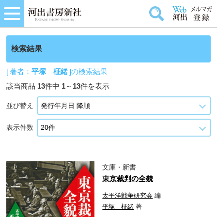
検索結果
[ 著者：
平塚 柾緒
]の検索結果
該当商品
13
件中
1
～
13
件を表示
並び替え
表示件数
文庫・新書
東京裁判の全貌
太平洋戦争研究会
編
平塚 柾緒
著