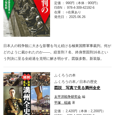
定価
990円（本体：900円）
ISBN
978-4-309-42192-6
在庫
○在庫あり
発売日
2025.06.26
日本人の戦争観に大きな影響を与え続ける極東国際軍事裁判。何が
どのように裁かれたのか――。絞首刑７名、終身禁固刑16名とい
う判決に至る全経過を克明に解き明かす。図版多数。新装版。
ふくろうの本
ふくろうの本／日本の歴史
図説 写真で見る満州全史
太平洋戦争研究会
編
平塚 柾緒
著
定価
2,420円（本体：2,200円）