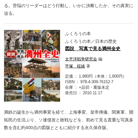
る。苦悩のリーダーはどう行動し、いかに決断したか、その真実に
迫る。
ふくろうの本
ふくろうの本／日本の歴史
図説 写真で見る満州全史
太平洋戦争研究会
編
平塚 柾緒
著
定価
1,980円（本体：1,800円）
ISBN
978-4-309-76152-7
在庫
×品切・重版未定
発売日
2010.11.17
満鉄の誕生から満州事変を経て、上海事変、皇帝傅儀、関東軍、開
拓民の生活ぶり、ソ連侵攻と敗戦などを、初めて見る貴重な写真多
数を含む約400点の図版とともに紹介する永久保存版。