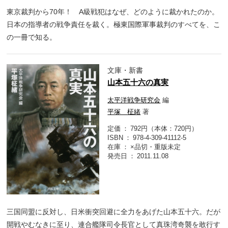
東京裁判から70年！ A級戦犯はなぜ、どのように裁かれたのか。
日本の指導者の戦争責任を裁く。極東国際軍事裁判のすべてを、こ
の一冊で知る。
文庫・新書
山本五十六の真実
太平洋戦争研究会
編
平塚 柾緒
著
定価
792円（本体：720円）
ISBN
978-4-309-41112-5
在庫
×品切・重版未定
発売日
2011.11.08
三国同盟に反対し、日米衝突回避に全力をあげた山本五十六。だが
開戦やむなきに至り、連合艦隊司令長官として真珠湾奇襲を敢行す