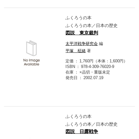
ふくろうの本
ふくろうの本／日本の歴史
図説 東京裁判
太平洋戦争研究会
編
平塚 柾緒
著
定価
1,760円（本体：1,600円）
ISBN
978-4-309-76020-9
在庫
×品切・重版未定
発売日
2002.07.19
ふくろうの本
ふくろうの本／日本の歴史
図説 日露戦争