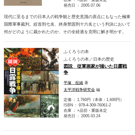
発売日
2005.07.06
現代に至るまでの日本人の戦争観と歴史意識の原点にもなった極東
国際軍事裁判。絞首刑七名、終身禁固刑十六名という判決において
何がどのように裁かれたのか、その全経過を克明に解き明かす。
ふくろうの本
ふくろうの本／日本の歴史
図説 従軍画家が描いた日露戦
争
平塚 柾緒
著
太平洋戦争研究会
編
定価
1,760円（本体：1,600円）
ISBN
978-4-309-76061-2
在庫
×品切・重版未定
発売日
2005.03.24