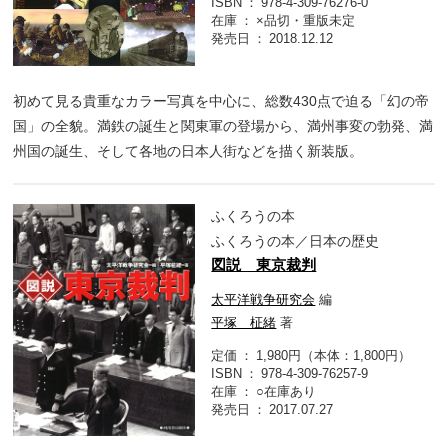
ISBN
978-4-309-76276-0
在庫
×品切・重版未定
発売日
2018.12.12
初めて見る貴重なカラー写真を中心に、総数430点で迫る「幻の帝
国」の全貌。満鉄の誕生と関東軍の登場から、満州事変の勃発、満
州国の誕生、そして各地の日本人街などを描く新装版。
ふくろうの本
ふくろうの本／日本の歴史
図説 東京裁判
太平洋戦争研究会
編
平塚 柾緒
著
定価
1,980円（本体：1,800円）
ISBN
978-4-309-76257-9
在庫
○在庫あり
発売日
2017.07.27