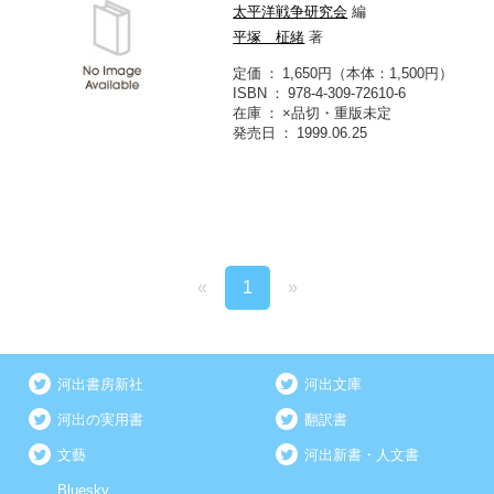
太平洋戦争研究会
編
平塚 柾緒
著
定価
1,650円（本体：1,500円）
ISBN
978-4-309-72610-6
在庫
×品切・重版未定
発売日
1999.06.25
«
1
»
河出書房新社
河出文庫
河出の実用書
翻訳書
文藝
河出新書・人文書
Bluesky