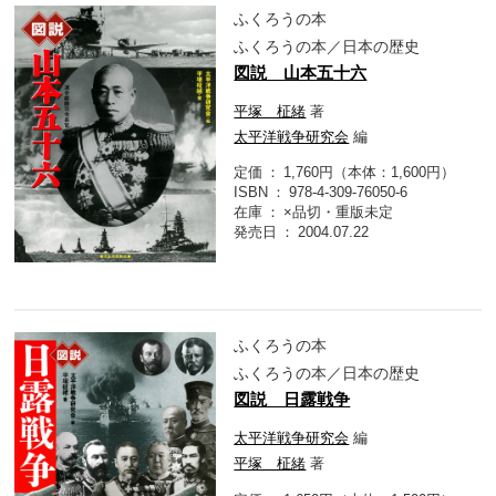
ふくろうの本
ふくろうの本／日本の歴史
図説 山本五十六
平塚 柾緒
著
太平洋戦争研究会
編
定価
1,760円（本体：1,600円）
ISBN
978-4-309-76050-6
在庫
×品切・重版未定
発売日
2004.07.22
ふくろうの本
ふくろうの本／日本の歴史
図説 日露戦争
太平洋戦争研究会
編
平塚 柾緒
著