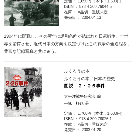
定価
1,650円（本体：1,500円）
ISBN
978-4-309-76044-5
在庫
×品切・重版未定
発売日
2004.04.13
1904年に開戦し、その翌年に講和条約が結ばれた日露戦争。全世
界を驚愕させ、近代日本の方向を決定づけたこの戦争の全過程を、
豊富な記録写真と共に追う。
ふくろうの本
ふくろうの本／日本の歴史
図説 ２・２６事件
太平洋戦争研究会
編
平塚 柾緒
著
定価
1,760円（本体：1,600円）
ISBN
978-4-309-76026-1
在庫
×品切・重版未定
発売日
2003.01.20