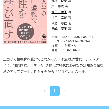
髙橋 怜奈
著
宋 美玄
著
太田 啓子
著
松岡 宗嗣
著
斉藤 章佳
著
田嶋 陽子
著
定価
935円（本体：850円）
ISBN
978-4-309-63163-9
在庫
○在庫あり
発売日
2023.04.26
正面から性教育を受けてこなかった50代前後の世代。ジェンダー
平等、性的同意、LGBTQ。多様化の時代に必要なのは知識と倫理
感のアップデート。性をイチから学び直すための一冊。
«
1
»