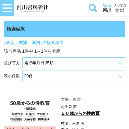
検索結果
[ 著者：
村瀬 幸浩
]の検索結果
該当商品
1
件中
1
～
1
件を表示
並び替え
表示件数
文庫・新書
河出新書
５０歳からの性教育
村瀬 幸浩
著