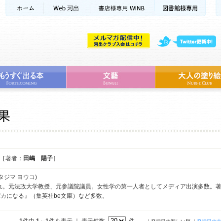
[ 著者：
田嶋 陽子
]
タジマ ヨウコ)
まれ。元法政大学教授、元参議院議員。女性学の第一人者としてメディア出演多数。
カになる』（集英社be文庫）など多数。