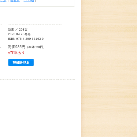
古い順
｜
書名順
｜
ISBN順
｜
新書 ／ 208頁
2023.04.26発売
ISBN 978-4-309-63163-9
定価935円
（本体850円）
／
○在庫あり