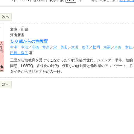
1
件中
1
～
1
件を表示 ｜ 表示件数
件
｜発行日の新しい順
｜
発行日の
次へ
文庫・新書
河出新書
５０歳からの性教育
村瀬 幸浩
／
髙橋 怜奈
／
宋 美玄
／
太田 啓子
／
松岡 宗嗣
／
斉藤 章佳
田嶋 陽子
著
正面から性教育を受けてこなかった50代前後の世代。ジェンダー平等、性的
同意、LGBTQ。多様化の時代に必要なのは知識と倫理感のアップデート。性
をイチから学び直すための一冊。
次へ