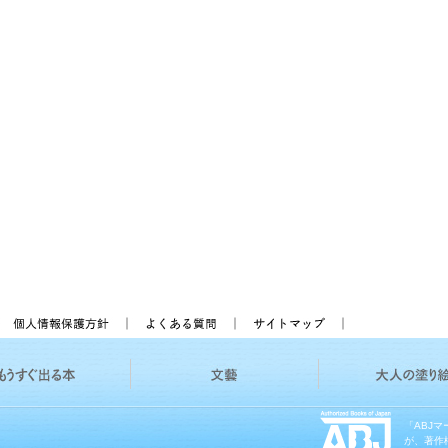
「ABJ
が、著作