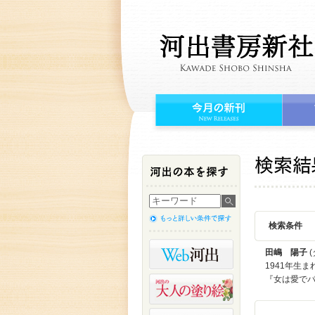
検索条件
田嶋 陽子
(
1941年生
『女は愛でバ