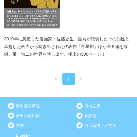
2010年に急逝した漫画家・佐藤史生。誰もが絶賛したその知性と
卓越した画力から紡ぎ出された代表作「金星樹」ほか全８編を収
録。唯一無二の世界を映し出す、極上の300ページ！
«
1
»
河出書房新社
河出文庫
河出の実用書
翻訳書
文藝
河出新書・人文書
Bluesky