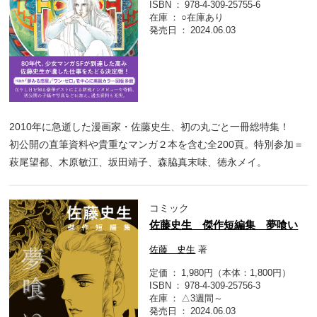
ISBN
978-4-309-25755-6
在庫
○在庫あり
発売日
2024.06.03
2010年に急逝した漫画家・佐藤史生、初の丸ごと一冊総特集！
初公開の直筆資料や貴重なマンガ２本を含む全200頁。特別参加＝
萩尾望都、木原敏江、坂田靖子、森脇真末味、徳永メイ。
コミック
佐藤史生 傑作短編集 夢喰い
佐藤 史生
著
定価
1,980円（本体：1,800円）
ISBN
978-4-309-25756-3
在庫
△3週間～
発売日
2024.06.03