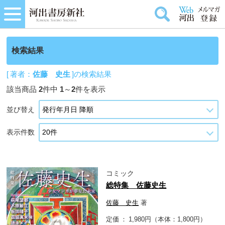
検索結果
[ 著者：
佐藤 史生
]の検索結果
該当商品
2
件中
1
～
2
件を表示
並び替え
表示件数
コミック
総特集 佐藤史生
佐藤 史生
著
定価
1,980円（本体：1,800円）