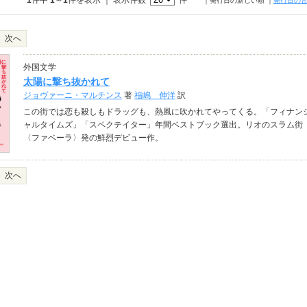
1
件中
1
～
1
件を表示 ｜ 表示件数
件
｜発行日の新しい順
｜
発行日の
次へ
外国文学
太陽に撃ち抜かれて
ジョヴァーニ・マルチンス
著
福嶋 伸洋
訳
この街では恋も殺しもドラッグも、熱風に吹かれてやってくる。「フィナン
ャルタイムズ」「スペクテイター」年間ベストブック選出。リオのスラム街
〈ファベーラ〉発の鮮烈デビュー作。
次へ