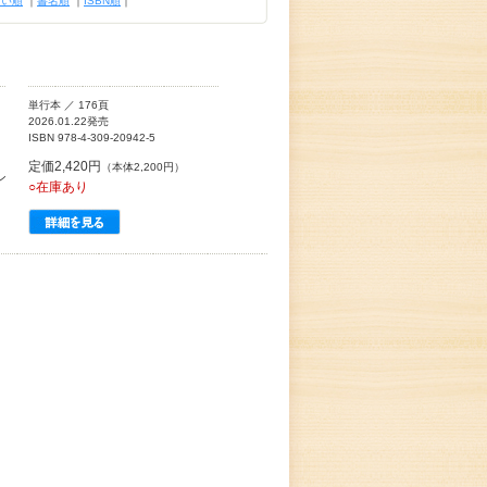
古い順
｜
書名順
｜
ISBN順
｜
単行本 ／ 176頁
2026.01.22発売
ISBN 978-4-309-20942-5
定価2,420円
（本体2,200円）
シ
○在庫あり