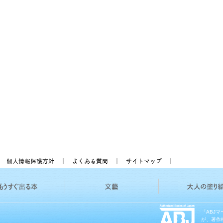
「ABJ
が、著作