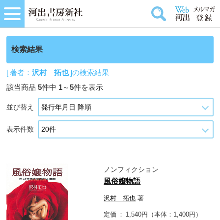
検索結果
[ 著者：
沢村 拓也
]の検索結果
該当商品
5
件中
1
～
5
件を表示
並び替え
表示件数
ノンフィクション
風俗嬢物語
沢村 拓也
著
定価
1,540円（本体：1,400円）