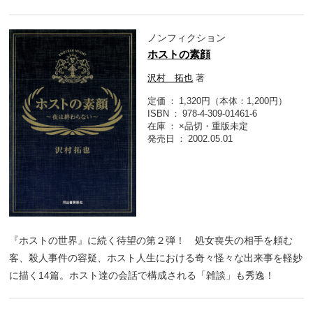
ノンフィクション
ホストの素顔
沢村 拓也
著
定価
1,320円（本体：1,200円）
ISBN
978-4-309-01461-6
在庫
×品切・重版未定
発売日
2002.05.01
『ホストの世界』に続く待望の第２弾！ 処女喪失の相手を頼む
客、殺人事件の容疑、ホスト人生における奇々怪々な出来事を軽妙
に描く14篇。ホスト達の会話で構成される「雑談」も秀逸！