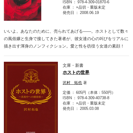
ISBN
978-4-309-01870-6
在庫
×品切・重版未定
発売日
2008.06.19
いいよ。あなたのために、売られてあげる――。ホストとして数々
の風俗嬢と生身で接してきた著者が、彼女達の心の叫びをリアルに
描き出す渾身のノンフィクション。愛と性を彷徨う女達の素顔！
文庫・新書
ホストの世界
沢村 拓也
著
定価
605円（本体：550円）
ISBN
978-4-309-40738-8
在庫
×品切・重版未定
発売日
2005.03.08