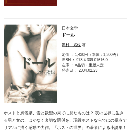
日本文学
ドール
沢村 拓也
著
定価
1,430円（本体：1,300円）
ISBN
978-4-309-01616-0
在庫
×品切・重版未定
発売日
2004.02.23
ホストと風俗嬢、愛と欲望の果てに見たものは？ 夜の世界に生き
る男と女の、はかなく哀切な関係を、現役ホストならではの視点で
リアルに描く感動の力作。『ホストの世界』の著者による小説集！