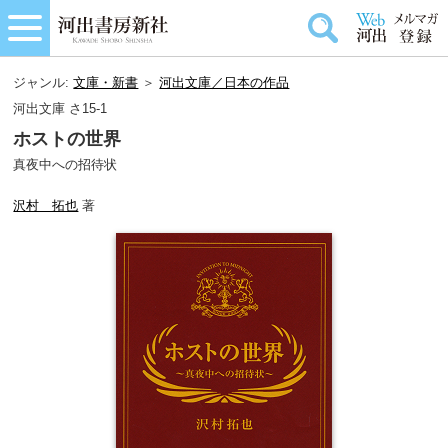
ジャンル:
文庫・新書
＞
河出文庫／日本の作品
河出文庫 さ15-1
ホストの世界
真夜中への招待状
沢村 拓也
著