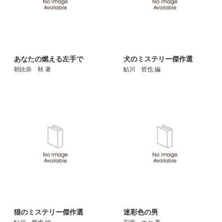
あなたの燃える左手で
犬のミステリー傑作選
朝比奈 秋 著
鮎川 哲也 編
猫のミステリー傑作選
迷彩色の男