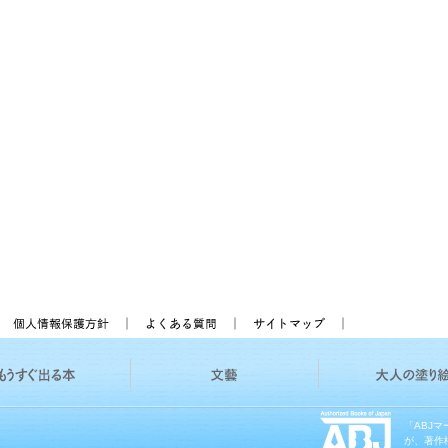
「ABJ
が、著作