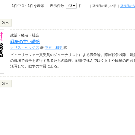
1
件中
1
～
1
件を表示 ｜ 表示件数
件
｜発行日の新しい順
｜
発行日の
次へ
政治・経済・社会
戦争の甘い誘惑
クリス・ヘッジズ
著
中谷 和男
訳
ピューリッツァー賞受賞のジャーナリストによる戦争論。湾岸戦争以降、幾
の戦場で戦争を遂行する者たちの論理、戦場で死んでゆく兵士や民衆の内部
活写して、戦争の本質に迫る。
次へ