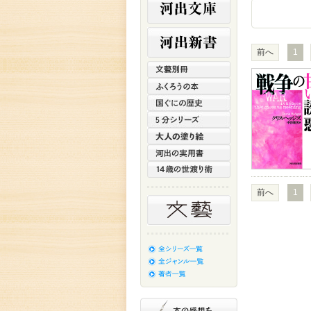
前へ
1
前へ
1