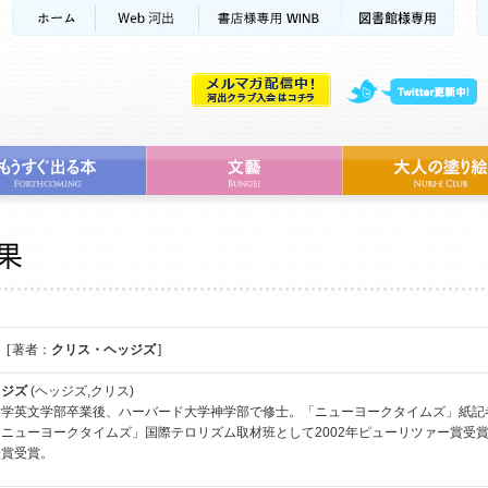
[ 著者：
クリス・ヘッジズ
]
ッジズ
(ヘッジズ,クリス)
大学英文学部卒業後、ハーバード大学神学部で修士。「ニューヨークタイムズ」紙記
ニューヨークタイムズ」国際テロリズム取材班として2002年ピューリツァー賞受賞
際賞受賞。