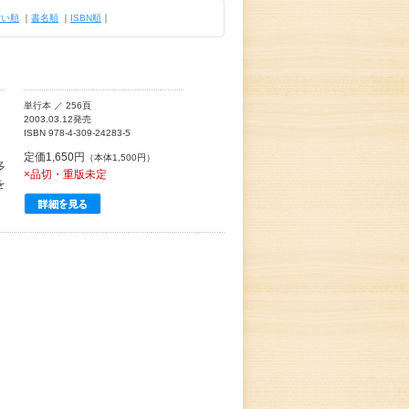
古い順
｜
書名順
｜
ISBN順
｜
単行本 ／ 256頁
2003.03.12発売
ISBN 978-4-309-24283-5
定価1,650円
（本体1,500円）
多
×品切・重版未定
を