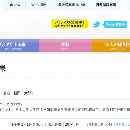
[ 著者：
新田 太郎
]
ニッタ タロウ)
東京生まれ。日本大学大学院文学研究家史学専攻博士前期課程修了。東京都江戸東京
1
件中
1
～
1
件を表示 ｜ 表示件数
件
｜発行日の新しい順
｜
発行日の