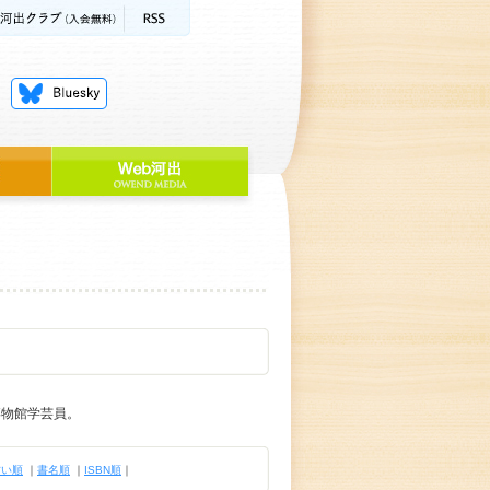
博物館学芸員。
古い順
｜
書名順
｜
ISBN順
｜