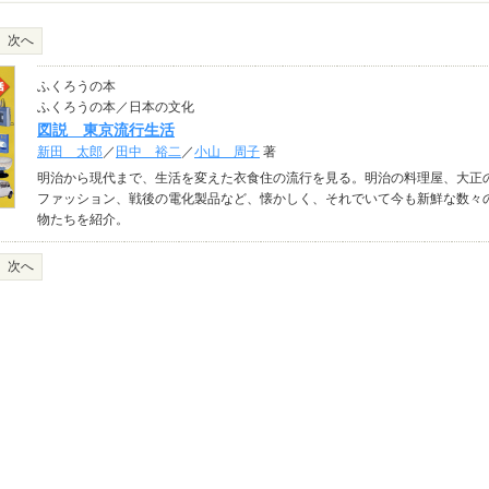
次へ
ふくろうの本
ふくろうの本／日本の文化
図説 東京流行生活
新田 太郎
／
田中 裕二
／
小山 周子
著
明治から現代まで、生活を変えた衣食住の流行を見る。明治の料理屋、大正
ファッション、戦後の電化製品など、懐かしく、それでいて今も新鮮な数々
物たちを紹介。
次へ