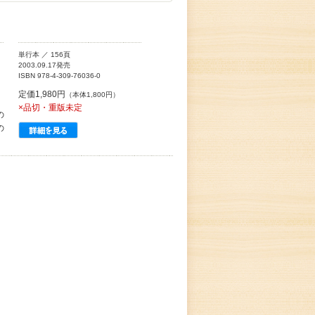
単行本 ／ 156頁
2003.09.17発売
ISBN 978-4-309-76036-0
定価1,980円
（本体1,800円）
×品切・重版未定
の
の