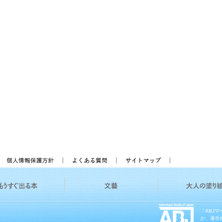
「ABJ
が、著作