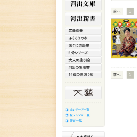
前へ
1
前へ
1