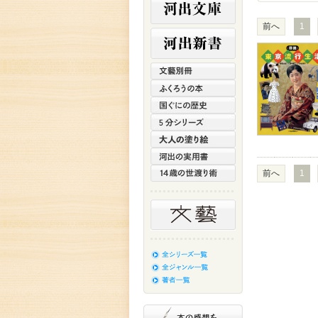
前へ
1
前へ
1