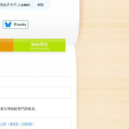
戸東京博物館専門調査員。
古い順
｜
書名順
｜
ISBN順
｜