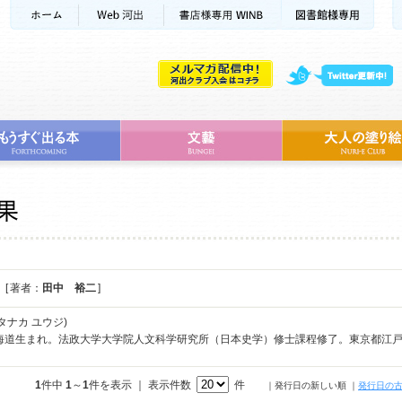
[ 著者：
田中 裕二
]
タナカ ユウジ)
北海道生まれ。法政大学大学院人文科学研究所（日本史学）修士課程修了。東京都江
1
件中
1
～
1
件を表示 ｜ 表示件数
件
｜発行日の新しい順
｜
発行日の