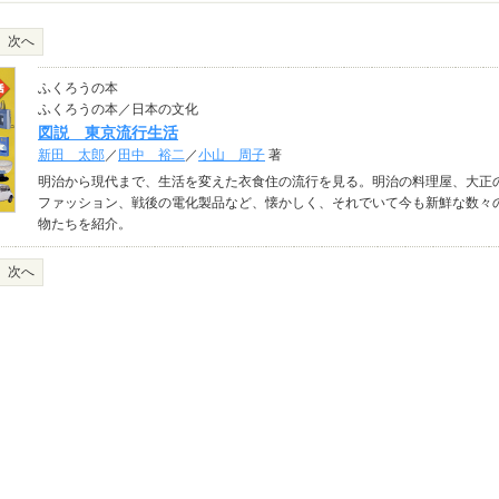
次へ
ふくろうの本
ふくろうの本／日本の文化
図説 東京流行生活
新田 太郎
／
田中 裕二
／
小山 周子
著
明治から現代まで、生活を変えた衣食住の流行を見る。明治の料理屋、大正
ファッション、戦後の電化製品など、懐かしく、それでいて今も新鮮な数々
物たちを紹介。
次へ