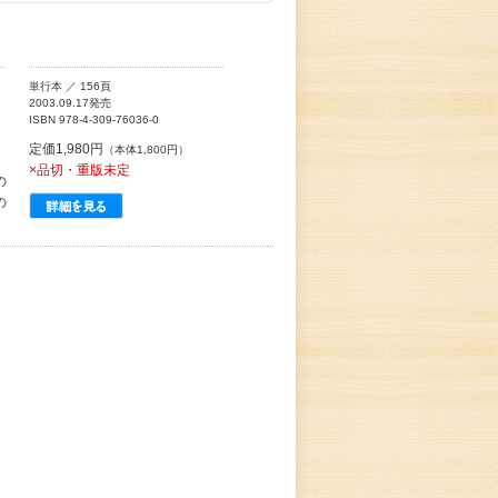
単行本 ／ 156頁
2003.09.17発売
ISBN 978-4-309-76036-0
定価1,980円
（本体1,800円）
×品切・重版未定
の
の