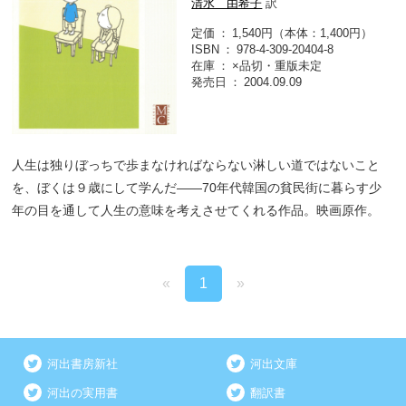
清水 由希子
訳
定価
1,540円（本体：1,400円）
ISBN
978-4-309-20404-8
在庫
×品切・重版未定
発売日
2004.09.09
人生は独りぼっちで歩まなければならない淋しい道ではないこと
を、ぼくは９歳にして学んだ――70年代韓国の貧民街に暮らす少
年の目を通して人生の意味を考えさせてくれる作品。映画原作。
«
1
»
河出書房新社
河出文庫
河出の実用書
翻訳書