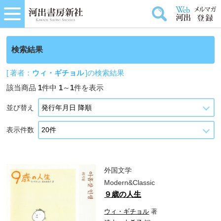
検索結果
[ 著者：
ウィ・ギチョル
]の検索結果
該当商品
1
件中
1
～
1
件を表示
並び替え
表示件数
外国文学
Modern&Classic
９歳の人生
ウィ・ギチョル
著