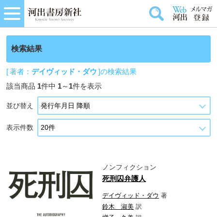
検索結果
[ 著者：
デイヴィッド・ダウ
]の検索結果
該当商品
1
件中
1
～
1
件を表示
並び替え
表示件数
ノンフィクション
死刑囚弁護人
デイヴィッド・ダウ
著
鈴木 淑美
訳