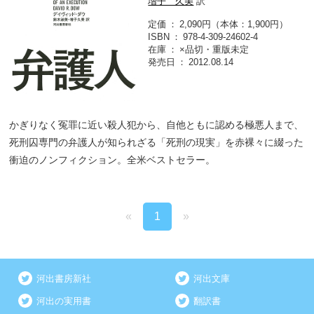
増子 久美
訳
定価
2,090円（本体：1,900円）
ISBN
978-4-309-24602-4
在庫
×品切・重版未定
発売日
2012.08.14
かぎりなく冤罪に近い殺人犯から、自他ともに認める極悪人まで、
死刑囚専門の弁護人が知られざる「死刑の現実」を赤裸々に綴った
衝迫のノンフィクション。全米ベストセラー。
«
1
»
河出書房新社
河出文庫
河出の実用書
翻訳書