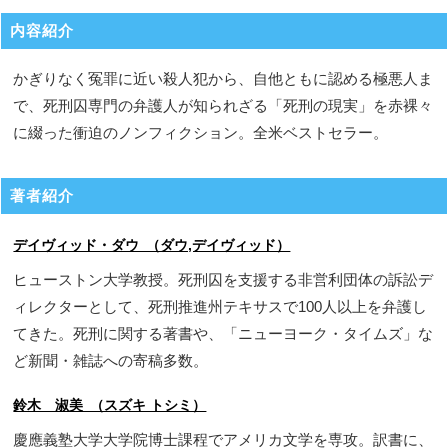
内容紹介
かぎりなく冤罪に近い殺人犯から、自他ともに認める極悪人ま
で、死刑囚専門の弁護人が知られざる「死刑の現実」を赤裸々
に綴った衝迫のノンフィクション。全米ベストセラー。
著者紹介
デイヴィッド・ダウ （ダウ,デイヴィッド）
ヒューストン大学教授。死刑囚を支援する非営利団体の訴訟デ
ィレクターとして、死刑推進州テキサスで100人以上を弁護し
てきた。死刑に関する著書や、「ニューヨーク・タイムズ」な
ど新聞・雑誌への寄稿多数。
鈴木 淑美 （スズキ トシミ）
慶應義塾大学大学院博士課程でアメリカ文学を専攻。訳書に、