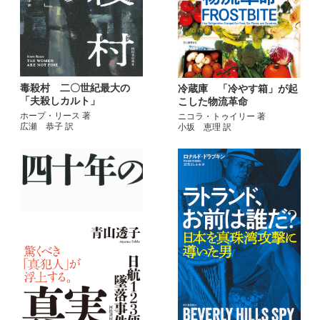
毒殺村 二〇世紀最大の
冷蔵庫 「冷やす箱」が起
「夫殺しカルト」
こした物流革命
ホープ・リース 著
ニコラ・トゥイリー 著
広瀬 恭子 訳
小坂 恵理 訳