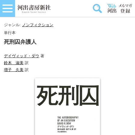
ジャンル:
ノンフィクション
単行本
死刑囚弁護人
デイヴィッド・ダウ
著
鈴木 淑美
訳
増子 久美
訳