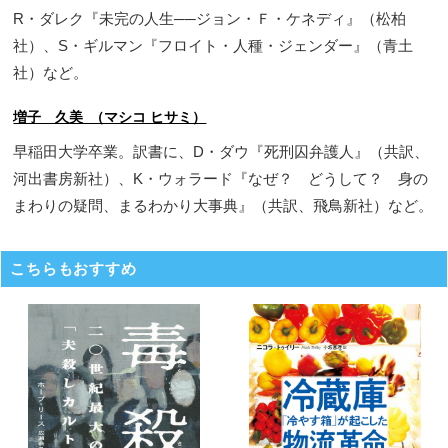
R・ダレク『未完の人生──ジョン・Ｆ・ケネディ』（松柏
社）、S・ギルマン『フロイト・人種・ジェンダー』（青土
社）など。
増子 久美 （マシコ ヒサミ）
早稲田大学卒業。訳書に、D・ダウ『死刑囚弁護人』（共訳、
河出書房新社）、K・ウォラード『なぜ？ どうして？ 身の
まわりの疑問、まるわかり大事典』（共訳、飛鳥新社）など。
こちらもおすすめ