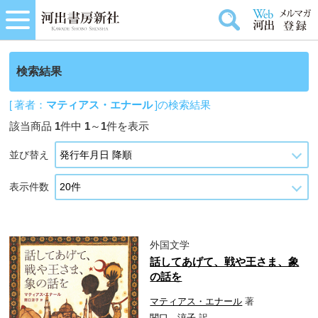
検索結果
[ 著者：
マティアス・エナール
]の検索結果
該当商品
1
件中
1
～
1
件を表示
並び替え
表示件数
外国文学
話してあげて、戦や王さま、象
の話を
マティアス・エナール
著
関口 涼子
訳