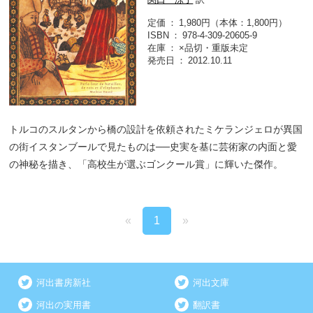
定価
1,980円（本体：1,800円）
ISBN
978-4-309-20605-9
在庫
×品切・重版未定
発売日
2012.10.11
トルコのスルタンから橋の設計を依頼されたミケランジェロが異国
の街イスタンブールで見たものは──史実を基に芸術家の内面と愛
の神秘を描き、「高校生が選ぶゴンクール賞」に輝いた傑作。
«
1
»
河出書房新社
河出文庫
河出の実用書
翻訳書