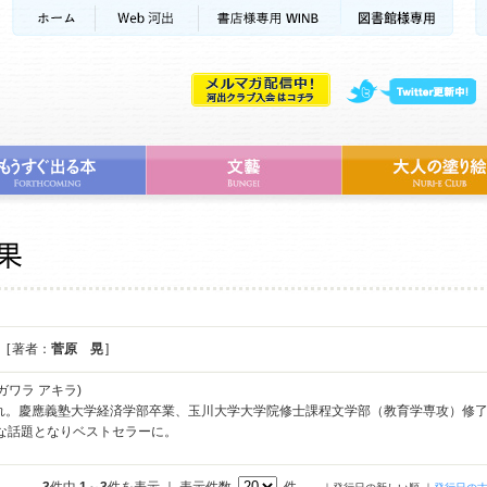
[ 著者：
菅原 晃
]
ガワラ アキラ)
まれ。慶應義塾大学経済学部卒業、玉川大学大学院修士課程文学部（教育学専攻）修
きな話題となりベストセラーに。