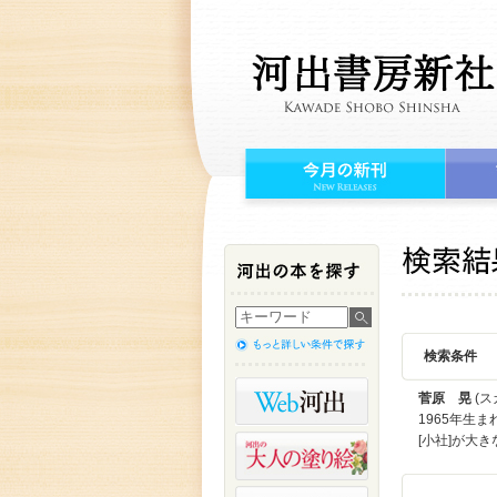
検索条件
菅原 晃
(ス
1965年生
[小社]が大