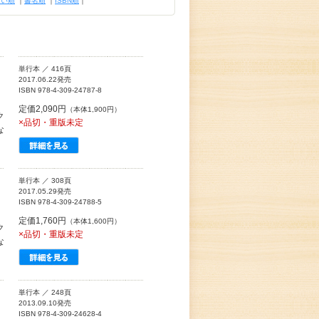
古い順
｜
書名順
｜
ISBN順
｜
単行本 ／ 416頁
2017.06.22発売
ISBN 978-4-309-24787-8
定価2,090円
（本体1,900円）
ク
×品切・重版未定
な
単行本 ／ 308頁
2017.05.29発売
ISBN 978-4-309-24788-5
定価1,760円
（本体1,600円）
ク
×品切・重版未定
な
単行本 ／ 248頁
2013.09.10発売
ISBN 978-4-309-24628-4