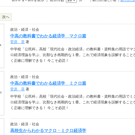
3
件中
1
～
3
件を表示 ｜ 表示件数
件
｜発行日の新しい順
｜
発行日の
次へ
政治・経済・社会
中高の教科書でわかる経済学 マクロ篇
菅原 晃
著
中学校「公民科」高校「現代社会・政治経済」の教科書・資料集の用語でマ
ロ経済理論を学ぶ、比類なき画期的な１冊。これで経済現象を誤解すること
く正確に理解できる！ 今こそ必読！
政治・経済・社会
中高の教科書でわかる経済学 ミクロ篇
菅原 晃
著
中学校「公民科」高校「現代社会・政治経済」の教科書・資料集の用語でミ
ロ経済理論を学ぶ、比類なき画期的な１冊。これで経済現象を誤解すること
く正確に理解できる！ 今こそ必読！
政治・経済・社会
高校生からわかるマクロ・ミクロ経済学