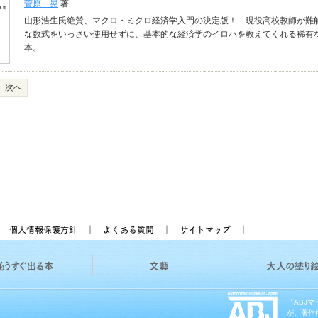
菅原 晃
著
山形浩生氏絶賛、マクロ・ミクロ経済学入門の決定版！ 現役高校教師が難
な数式をいっさい使用せずに、基本的な経済学のイロハを教えてくれる稀有
本。
次へ
「ABJ
が、著作