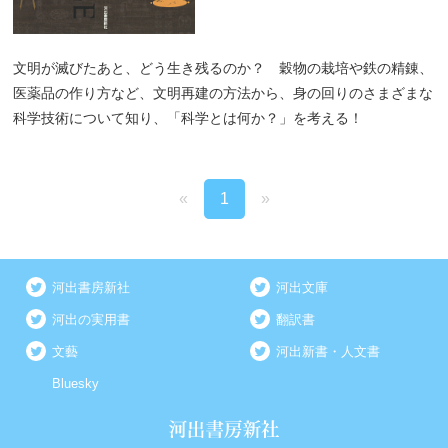
文明が滅びたあと、どう生き残るのか？ 穀物の栽培や鉄の精錬、
医薬品の作り方など、文明再建の方法から、身の回りのさまざまな
科学技術について知り、「科学とは何か？」を考える！
«
1
»
河出書房新社
河出文庫
河出の実用書
翻訳書
文藝
河出新書・人文書
Bluesky