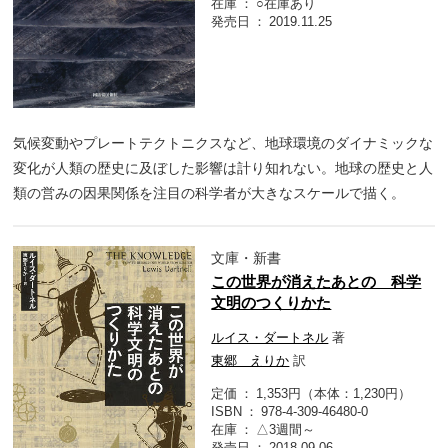
在庫
○在庫あり
発売日
2019.11.25
気候変動やプレートテクトニクスなど、地球環境のダイナミックな
変化が人類の歴史に及ぼした影響は計り知れない。地球の歴史と人
類の営みの因果関係を注目の科学者が大きなスケールで描く。
文庫・新書
この世界が消えたあとの 科学
文明のつくりかた
ルイス・ダートネル
著
東郷 えりか
訳
定価
1,353円（本体：1,230円）
ISBN
978-4-309-46480-0
在庫
△3週間～
発売日
2018.09.06