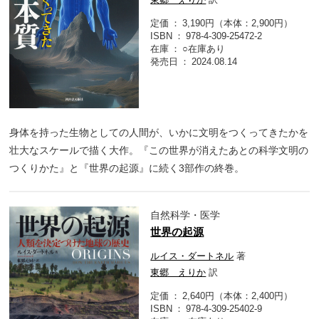
定価
3,190円（本体：2,900円）
ISBN
978-4-309-25472-2
在庫
○在庫あり
発売日
2024.08.14
身体を持った生物としての人間が、いかに文明をつくってきたかを
壮大なスケールで描く大作。『この世界が消えたあとの科学文明の
つくりかた』と『世界の起源』に続く3部作の終巻。
自然科学・医学
世界の起源
ルイス・ダートネル
著
東郷 えりか
訳
定価
2,640円（本体：2,400円）
ISBN
978-4-309-25402-9