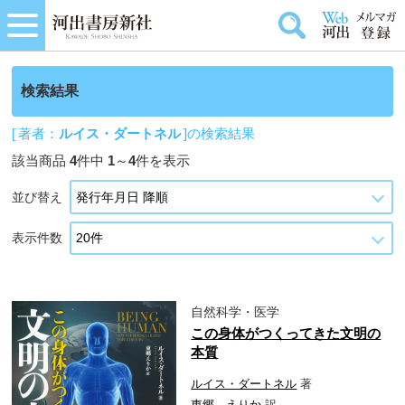
検索結果
[ 著者：
ルイス・ダートネル
]の検索結果
該当商品
4
件中
1
～
4
件を表示
並び替え
表示件数
自然科学・医学
この身体がつくってきた文明の
本質
ルイス・ダートネル
著
東郷 えりか
訳