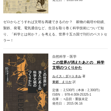
ゼロからどうすれば文明を再建できるのか？ 穀物の栽培や紡績、
製鉄、発電、電気通信など、生活を取り巻く科学技術について知
り、「科学とは何か？」を考える、世界十五カ国で刊行のベストセ
ラー！
自然科学・医学
この世界が消えたあとの 科学
文明のつくりかた
ルイス・ダートネル
著
東郷 えりか
訳
定価
2,530円（本体：2,300円）
ISBN
978-4-309-25325-1
在庫
×品切・重版未定
発売日
2015.06.16