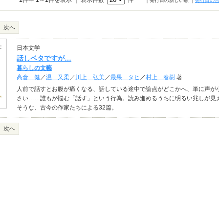
1
件中
1
～
1
件を表示 ｜ 表示件数
件
｜発行日の新しい順
｜
発行日の
次へ
日本文学
話しベタですが…
暮らしの文藝
高倉 健
／
温 又柔
／
川上 弘美
／
最果 タヒ
／
村上 春樹
著
人前で話すとお腹が痛くなる、話している途中で論点がどこかへ、単に声が
さい……誰もが悩む「話す」という行為。読み進めるうちに明るい兆しが見
そうな、古今の作家たちによる32篇。
次へ