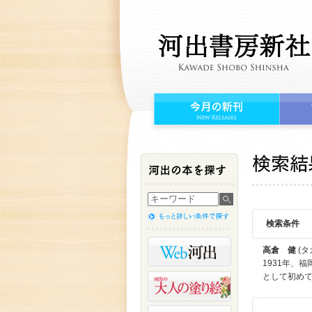
検索条件
高倉 健
(タ
1931年、
として初め