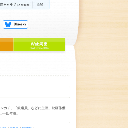
ハンカチ」「鉄道員」などに主演。映画俳優
〇一四年没。