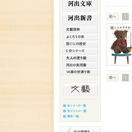
前へ
1
前へ
1