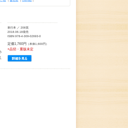
古い順
｜
書名順
｜
ISBN順
｜
単行本 ／ 208頁
2018.06.18発売
ISBN 978-4-309-02693-0
定価1,760円
（本体1,600円）
×品切・重版未定
小
え