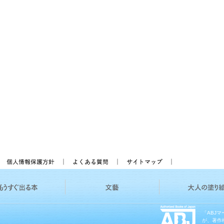
「ABJ
が、著作