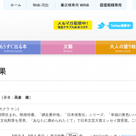
[ 著者：
高倉 健
]
カクラ ケン)
福岡県生まれ。映画俳優。「網走番外地」「日本侠客伝」シリーズ、「幸福の黄色い
て文化勲章を受章。『あなたに褒められたくて』で日本文芸大賞エッセイ賞受賞。二