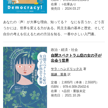
在庫
○在庫あり
発売日
2024.03.27
あなたの〈声〉が大事な理由、知ってる？ なにを言うか、どう言
うかには、世界を変える力がある。民主主義の基本と歴史、そして
自分の考えを伝えるための方法を知る、一番やさしい入門書。
政治・経済・社会
自閉スペクトラム症の女の子が
出会う世界
サラ・ヘンドリックス
著
堀越 英美
訳
定価
2,805円（本体：2,550円）
ISBN
978-4-309-25432-6
在庫
×品切・重版未定
発売日
2021.10.26