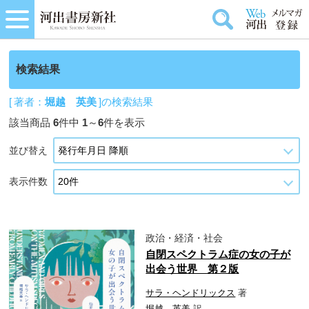
検索結果
[ 著者：
堀越 英美
]の検索結果
該当商品
6
件中
1
～
6
件を表示
並び替え
表示件数
政治・経済・社会
自閉スペクトラム症の女の子が
出会う世界 第２版
サラ・ヘンドリックス
著
堀越 英美
訳