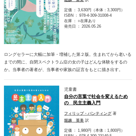
定価
3,630円（本体：3,300円）
ISBN
978-4-309-31008-4
在庫
○在庫あり
発売日
2026.05.26
ロングセラーに大幅に加筆・増補した第２版。生まれてから老いる
までの間に、自閉スペクトラム症の女の子はどんな体験をするの
か。当事者の著者が、当事者や家族の証言をもとに描き出す。
児童書
自分の言葉で社会を変えるため
の 民主主義入門
フィリップ・バンティング
著
堀越 英美
訳
定価
1,980円（本体：1,800円）
ISBN
978-4-309-23149-5