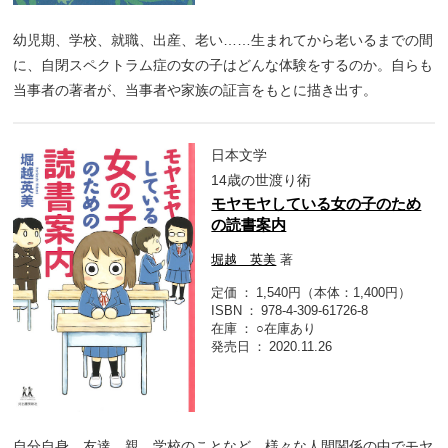
幼児期、学校、就職、出産、老い……生まれてから老いるまでの間
に、自閉スペクトラム症の女の子はどんな体験をするのか。自らも
当事者の著者が、当事者や家族の証言をもとに描き出す。
日本文学
14歳の世渡り術
モヤモヤしている女の子のため
の読書案内
堀越 英美
著
定価
1,540円（本体：1,400円）
ISBN
978-4-309-61726-8
在庫
○在庫あり
発売日
2020.11.26
自分自身、友達、親、学校のことなど、様々な人間関係の中でモヤ