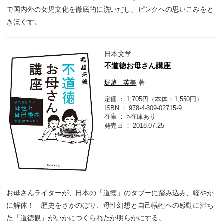
で国内外の女児文化を徹底的に洗いだし、ピンクへの思いこみをと
きほぐす。
日本文学
不道徳お母さん講座
堀越 英美
著
定価
1,705円（本体：1,550円）
ISBN
978-4-309-02715-9
在庫
○在庫あり
発売日
2018.07.25
お母さんライターが、日本の「道徳」のタブーに踏み込み、軽やか
に解体！ 歴史をさかのぼり、母性幻想と自己犠牲への感動に満ち
た「道徳観」がいかにつくられたか明らかにする。