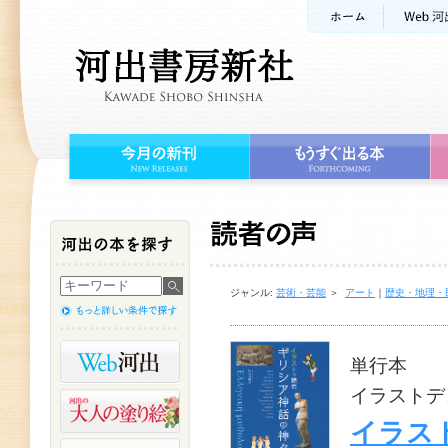
ジャンル:
芸術・芸能
＞
アート
｜
歴史・地理・
単行本
イラストデ
イラス