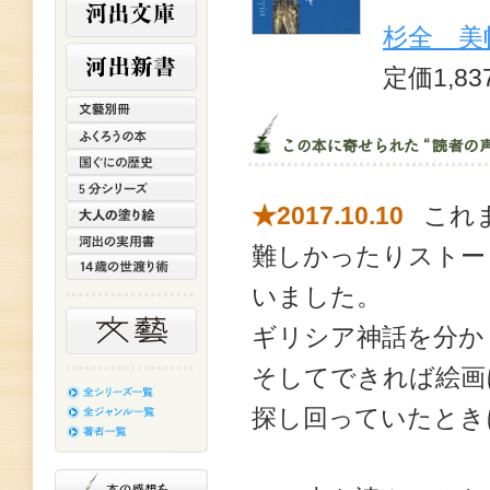
杉全 美
定価1,8
★2017.10.10
これま
難しかったりストー
いました。
ギリシア神話を分か
そしてできれば絵画
探し回っていたとき