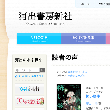
ジャンル:
日本文学
＞
小説
シリーズ:
５分シリーズ＋
全集・シリーズ
コワイブッケン
怖い物件
藤白 圭
著
定価1,100円（本体