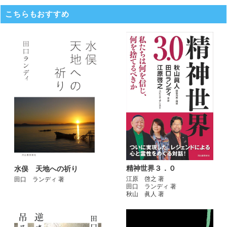
こちらもおすすめ
精神世界３．０
水俣 天地への祈り
江原 啓之 著
田口 ランディ 著
田口 ランディ 著
秋山 眞人 著