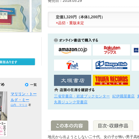
発売日：2018.05.29
定価1,320円（本体1,200円）
×品切・重版未定
マリリン・トー
三省堂書店・岩波ブックセンター
紀伊國屋書店
ルド・ミー
丸善ジュンク堂書店
山内 マリコ
著
地元から出ようとしない二十代、女の子が怖い男子高