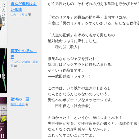
選んだ孤独はよ
がく男性たちの、それぞれの抱える孤独を浮かび上がら
い孤独
山内 マリコ
著
「女のリアル」の最高の描き手・山内マリコが、
今度は「男のリアル」をすくいあげる、新たなる傑作
「人生の正解」を求めてもがく男たちの
絶対絶命っぷりに痺れました。
――穂村弘（歌人）
真夜中のほん
声
微笑みながらジャブを打たれ、
「スピン／spin」編集
気づけばノックアウトに持ち込まれる、
部
編
そういう作品集です。
――武田砂鉄（ライター）
この本は、いま以外の生き方もあるし、
なんとかなるんじゃないのっていう、
銀河の一票
男性へのポジティブなメッセージです。
蛭田 直美
著
――田中俊之（社会学者）
面白かった！ というか、身につまされる！
男性作家が女を、女性作家を男が書くと、ほぼ必ず感
なんとなくの違和感が一切なかった。
これってすごいことですよ。