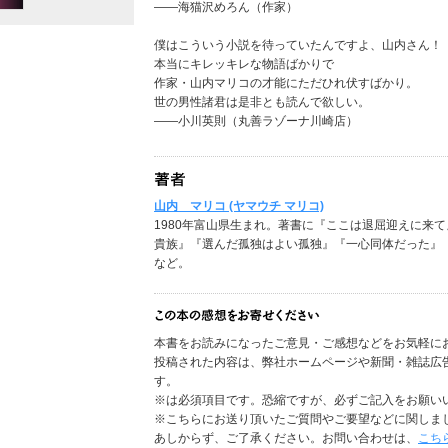
――海猫沢めろん（作家）
僕はこういう小説を待っていたんですよ、山内さん！
本当にキレッキレな物語ばかりで
作家・山内マリコの才能にただひれ伏すばかり。
世の男性諸君は是非とも読んで欲しい。
――小川英則（丸善ラゾーナ川崎店）
山内 マリコ (ヤマウチ マリコ)
1980年富山県生まれ。著書に『ここは退屈迎えに来
貴族』『選んだ孤独はよい孤独』『一心同体だった』
など。
本書をお読みになったご意見・ご感想などをお気軽に
投稿された内容は、弊社ホームページや新聞・雑誌広
す。
※は必須項目です。恐縮ですが、必ずご記入をお願い
※こちらにお送り頂いたご質問やご要望などに関しま
あしからず、ご了承ください。お問い合わせは、
こち