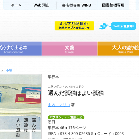
＞
小説
単行本
エランダコドクハヨイコドク
選んだ孤独はよい孤独
山内 マリコ
著
朝日
単行本 46 ● 176ページ
ISBN：978-4-309-02685-5 ● Cコード：0093