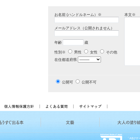
お名前 (ハンドルネーム）※
本文※
メールアドレス（公開されません）
年齢
歳
性別※
男性
女性
その他
在住都道府県
公開可
公開不可
「ABJ